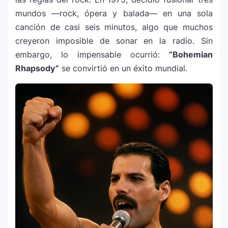
mundos —rock, ópera y balada— en una sola
canción de casi seis minutos, algo que muchos
creyeron imposible de sonar en la radio. Sin
embargo, lo impensable ocurrió:
“Bohemian
Rhapsody”
se convirtió en un éxito mundial.
La historia secreta de “Te Boté”: cómo
1
Bad Bunny convirtió una canción de