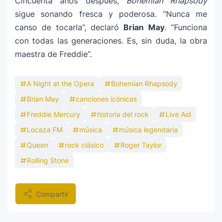
Cincuenta años después,
Bohemian Rhapsody
sigue sonando fresca y poderosa. “Nunca me
canso de tocarla”, declaró
Brian May
. “Funciona
con todas las generaciones. Es, sin duda, la obra
maestra de Freddie”.
A Night at the Opera
Bohemian Rhapsody
Brian May
canciones icónicas
Freddie Mercury
historia del rock
Live Aid
Locaza FM
música
música legendaria
Queen
rock clásico
Roger Taylor
Rolling Stone
Compartir