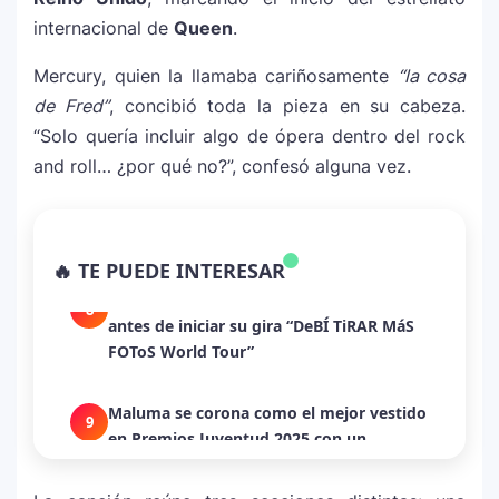
internacional de
Queen
.
J Balvin y Ryan Castro lanzan “Omerta”: el
6
Mercury, quien la llamaba cariñosamente
álbum urbano más esperado con DJ
“la cosa
Snake y Eladio Carrión
de Fred”
, concibió toda la pieza en su cabeza.
“Solo quería incluir algo de ópera dentro del rock
¿Cristian Castro terminó con Victoria
and roll… ¿por qué no?”, confesó alguna vez.
7
Kühne? El cantante aclara su situación
amorosa y confiesa que “no le gusta
estar solo”
🔥 TE PUEDE INTERESAR
Bad Bunny causa revuelo en México
8
antes de iniciar su gira “DeBÍ TiRAR MáS
FOToS World Tour”
Maluma se corona como el mejor vestido
9
en Premios Juventud 2025 con un
homenaje a la moda colombiana