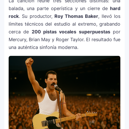
La canción reúne tres secciones distintas: una
Carín León y Ricky Martin unen fuerzas
balada, una parte operística y un cierre de
hard
10
en una nueva versión de A Medio Vivir
rock
. Su productor,
Roy Thomas Baker
, llevó los
límites técnicos del estudio al extremo, grabando
cerca de
200 pistas vocales superpuestas
por
Justin Bieber rompe récord en Coachella
11
Mercury, Brian May y Roger Taylor. El resultado fue
2026: el artista mejor pagado de la
una auténtica sinfonía moderna.
historia del festival
Farándula ::. Isadora, hija de Chayanne,
12
logra su primera nominación a los Latin
Grammy 2025