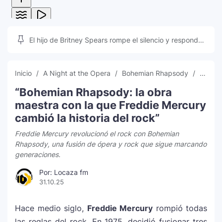
El hijo de Britney Spears rompe el silencio y responde
a las teorías que inundan las redes sociales
Inicio
A Night at the Opera
Bohemian Rhapsody
Brian
“Bohemian Rhapsody: la obra
maestra con la que Freddie Mercury
cambió la historia del rock”
Freddie Mercury revolucionó el rock con Bohemian
Rhapsody, una fusión de ópera y rock que sigue marcando
generaciones.
Por: Locaza fm
31.10.25
Hace medio siglo,
Freddie Mercury
rompió todas
las reglas del rock. En 1975, decidió fusionar tres