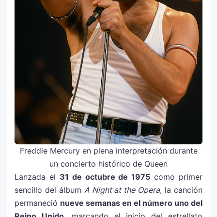
despecho en un himno para Puerto Rico
Ariana Grande revive la era Dangerous
2
Woman con edición especial y sorprende
con nuevo álbum
Dua Lipa anuncia película de su gira
3
mundial y sorprende con emotiva labor
humanitaria junto a UNICEF
Michael Jackson y la canción perdida
4
sobre Palestina que vuelve a generar
Freddie Mercury en plena interpretación durante
debate en redes
un concierto histórico de Queen
Lanzada el
31 de octubre de 1975
como primer
Lady Gaga sorprende con “Mayhem
5
sencillo del álbum
Requiem”: una versión oscura y
A Night at the Opera
, la canción
revolucionaria que marca el cierre de su
permaneció
nueve semanas en el número uno del
era musical
Reino Unido
, marcando el inicio del estrellato