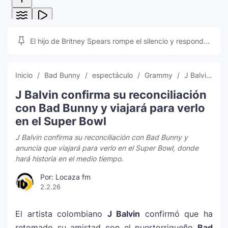
El hijo de Britney Spears rompe el silencio y responde
a las teorías que inundan las redes sociales
Inicio
Bad Bunny
espectáculo
Grammy
J Balvin
L
J Balvin confirma su reconciliación
con Bad Bunny y viajará para verlo
en el Super Bowl
J Balvin confirma su reconciliación con Bad Bunny y
anuncia que viajará para verlo en el Super Bowl, donde
hará historia en el medio tiempo.
Por: Locaza fm
2.2.26
El artista colombiano
J Balvin
confirmó que ha
retomado su amistad con el puertorriqueño
Bad