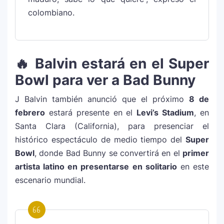
colombiano.
Lady Gaga sorprende con “Mayhem
5
Requiem”: una versión oscura y
revolucionaria que marca el cierre de su
era musical
🔥 Balvin estará en el Super
Bowl para ver a Bad Bunny
J Balvin y Ryan Castro lanzan “Omerta”: el
6
álbum urbano más esperado con DJ
J Balvin también anunció que el próximo
8 de
Snake y Eladio Carrión
febrero
estará presente en el
Levi’s Stadium
, en
Santa Clara (California), para presenciar el
¿Cristian Castro terminó con Victoria
histórico espectáculo de medio tiempo del
Super
7
Kühne? El cantante aclara su situación
Bowl
, donde Bad Bunny se convertirá en el
primer
amorosa y confiesa que “no le gusta
artista latino en presentarse en solitario
en este
estar solo”
escenario mundial.
Bad Bunny causa revuelo en México
8
antes de iniciar su gira “DeBÍ TiRAR MáS
FOToS World Tour”