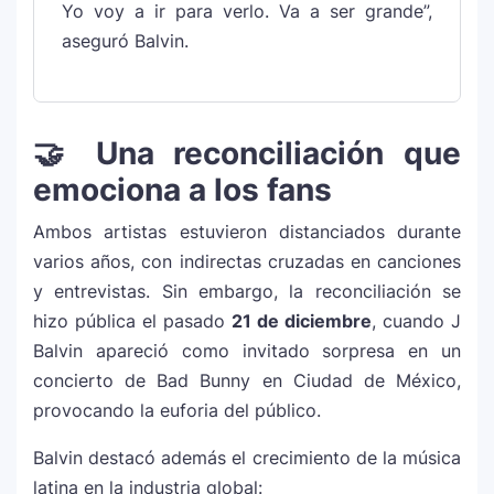
Yo voy a ir para verlo. Va a ser grande”,
aseguró Balvin.
Maluma se corona como el mejor vestido
9
en Premios Juventud 2025 con un
homenaje a la moda colombiana
🤝 Una reconciliación que
Carín León y Ricky Martin unen fuerzas
10
emociona a los fans
en una nueva versión de A Medio Vivir
Ambos artistas estuvieron distanciados durante
varios años, con indirectas cruzadas en canciones
Justin Bieber rompe récord en Coachella
11
y entrevistas. Sin embargo, la reconciliación se
2026: el artista mejor pagado de la
hizo pública el pasado
21 de diciembre
, cuando J
historia del festival
Balvin apareció como invitado sorpresa en un
concierto de Bad Bunny en Ciudad de México,
Farándula ::. Isadora, hija de Chayanne,
12
provocando la euforia del público.
logra su primera nominación a los Latin
Grammy 2025
Balvin destacó además el crecimiento de la música
latina en la industria global: