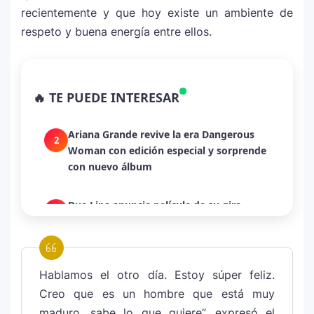
recientemente y que hoy existe un ambiente de
respeto y buena energía entre ellos.
La historia secreta de “Te Boté”: cómo
1
Bad Bunny convirtió una canción de
🔥 TE PUEDE INTERESAR
despecho en un himno para Puerto Rico
Ariana Grande revive la era Dangerous
2
Woman con edición especial y sorprende
con nuevo álbum
Dua Lipa anuncia película de su gira
3
mundial y sorprende con emotiva labor
humanitaria junto a UNICEF
Hablamos el otro día. Estoy súper feliz.
Michael Jackson y la canción perdida
4
sobre Palestina que vuelve a generar
Creo que es un hombre que está muy
debate en redes
maduro, sabe lo que quiere”, expresó el