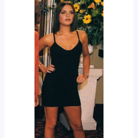
Michael Jackson y la canción perdida
4
sobre Palestina que vuelve a generar
debate en redes
Lady Gaga sorprende con “Mayhem
5
Requiem”: una versión oscura y
revolucionaria que marca el cierre de su
era musical
J Balvin y Ryan Castro lanzan “Omerta”: el
6
álbum urbano más esperado con DJ
Snake y Eladio Carrión
¿Cristian Castro terminó con Victoria
7
Kühne? El cantante aclara su situación
amorosa y confiesa que “no le gusta
estar solo”