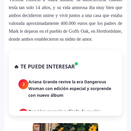
tenía tan solo 14 años, y su vida amorosa iba muy bien que
ambos decidieron unirse y vivir juntos a una casa que estaba
valorada aproximadamente 400.000 euros que los padres de
Mark le dejaron en el pueblo de Goffs Oak, en Hertfordshire,
donde ambos establecieron su nidito de amor.
La historia secreta de “Te Boté”: cómo
1
Bad Bunny convirtió una canción de
🔥 TE PUEDE INTERESAR
despecho en un himno para Puerto Rico
Ariana Grande revive la era Dangerous
2
Woman con edición especial y sorprende
con nuevo álbum
Dua Lipa anuncia película de su gira
3
mundial y sorprende con emotiva labor
humanitaria junto a UNICEF