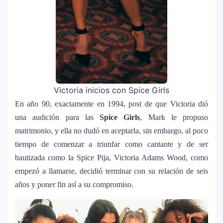
Bad Bunny causa revuelo en México
8
antes de iniciar su gira “DeBÍ TiRAR MáS
FOToS World Tour”
Maluma se corona como el mejor vestido
9
en Premios Juventud 2025 con un
Victoria inicios con Spice Girls
homenaje a la moda colombiana
En año 90, exactamente en 1994, post de que Victoria dió
una audición para las
Spice Girls
, Mark le propuso
Carín León y Ricky Martin unen fuerzas
10
en una nueva versión de A Medio Vivir
matrimonio, y ella no dudó en aceptarla, sin embargo, al poco
tiempo de comenzar a triunfar como cantante y de ser
bautizada como la Spice Pija, Victoria Adams Wood, como
Justin Bieber rompe récord en Coachella
empezó a llamarse, decidió terminar con su relación de seis
11
2026: el artista mejor pagado de la
años y poner fin así a su compromiso.
historia del festival
Farándula ::. Isadora, hija de Chayanne,
12