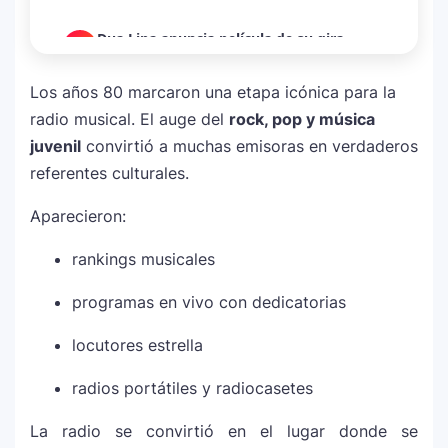
Dua Lipa anuncia película de su gira
3
mundial y sorprende con emotiva labor
humanitaria junto a UNICEF
Los años 80 marcaron una etapa icónica para la
radio musical. El auge del
rock, pop y música
Michael Jackson y la canción perdida
juvenil
convirtió a muchas emisoras en verdaderos
4
sobre Palestina que vuelve a generar
referentes culturales.
debate en redes
Aparecieron:
Lady Gaga sorprende con “Mayhem
5
rankings musicales
Requiem”: una versión oscura y
revolucionaria que marca el cierre de su
programas en vivo con dedicatorias
era musical
locutores estrella
J Balvin y Ryan Castro lanzan “Omerta”: el
6
radios portátiles y radiocasetes
álbum urbano más esperado con DJ
Snake y Eladio Carrión
La radio se convirtió en el lugar donde se