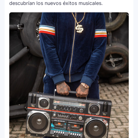
descubrían los nuevos éxitos musicales.
¿Cristian Castro terminó con Victoria
7
Kühne? El cantante aclara su situación
amorosa y confiesa que “no le gusta
estar solo”
Bad Bunny causa revuelo en México
8
antes de iniciar su gira “DeBÍ TiRAR MáS
FOToS World Tour”
Maluma se corona como el mejor vestido
9
en Premios Juventud 2025 con un
homenaje a la moda colombiana
Carín León y Ricky Martin unen fuerzas
10
en una nueva versión de A Medio Vivir
Justin Bieber rompe récord en Coachella