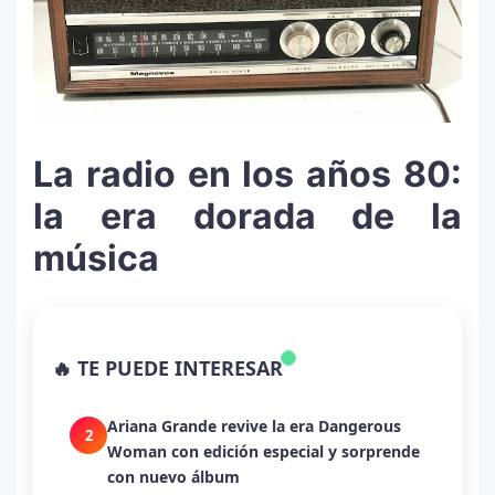
La radio en los años 80:
la era dorada de la
música
La historia secreta de “Te Boté”: cómo
1
Bad Bunny convirtió una canción de
🔥 TE PUEDE INTERESAR
despecho en un himno para Puerto Rico
Ariana Grande revive la era Dangerous
2
Woman con edición especial y sorprende
con nuevo álbum