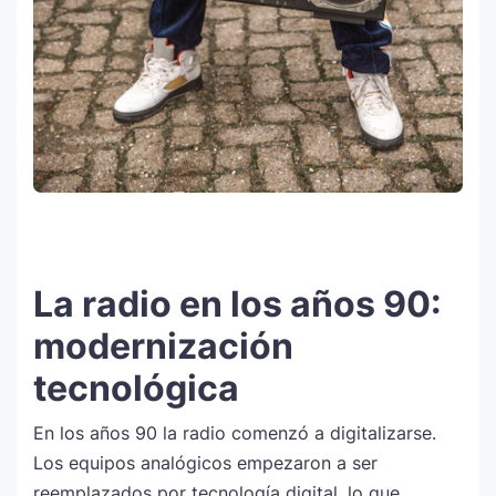
11
2026: el artista mejor pagado de la
historia del festival
Farándula ::. Isadora, hija de Chayanne,
12
logra su primera nominación a los Latin
Grammy 2025
La radio en los años 90:
modernización
tecnológica
En los años 90 la radio comenzó a digitalizarse.
Los equipos analógicos empezaron a ser
reemplazados por tecnología digital, lo que