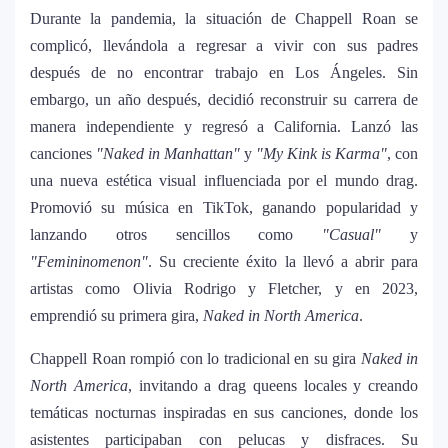
Snake y Eladio Carrión
Durante la pandemia, la situación de Chappell Roan se
complicó, llevándola a regresar a vivir con sus padres
¿Cristian Castro terminó con Victoria
después de no encontrar trabajo en Los Ángeles. Sin
7
Kühne? El cantante aclara su situación
embargo, un año después, decidió reconstruir su carrera de
amorosa y confiesa que “no le gusta
manera independiente y regresó a California. Lanzó las
estar solo”
canciones
"Naked in Manhattan"
y
"My Kink is Karma"
, con
una nueva estética visual influenciada por el mundo drag.
Bad Bunny causa revuelo en México
8
Promovió su música en TikTok, ganando popularidad y
antes de iniciar su gira “DeBÍ TiRAR MáS
lanzando otros sencillos como
"Casual"
y
FOToS World Tour”
"Femininomenon"
. Su creciente éxito la llevó a abrir para
artistas como Olivia Rodrigo y Fletcher, y en 2023,
Maluma se corona como el mejor vestido
9
emprendió su primera gira,
en Premios Juventud 2025 con un
Naked in North America
.
homenaje a la moda colombiana
Chappell Roan rompió con lo tradicional en su gira
Naked in
North America
, invitando a drag queens locales y creando
Carín León y Ricky Martin unen fuerzas
10
temáticas nocturnas inspiradas en sus canciones, donde los
en una nueva versión de A Medio Vivir
asistentes participaban con pelucas y disfraces. Su