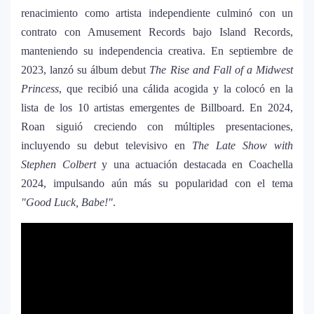
renacimiento como artista independiente culminó con un
contrato con Amusement Records bajo Island Records,
Justin Bieber rompe récord en Coachella
11
2026: el artista mejor pagado de la
manteniendo su independencia creativa. En septiembre de
historia del festival
2023, lanzó su álbum debut
The Rise and Fall of a Midwest
Princess
, que recibió una cálida acogida y la colocó en la
Farándula ::. Isadora, hija de Chayanne,
lista de los 10 artistas emergentes de Billboard. En 2024,
12
logra su primera nominación a los Latin
Roan siguió creciendo con múltiples presentaciones,
Grammy 2025
incluyendo su debut televisivo en
The Late Show with
Stephen Colbert
y una actuación destacada en Coachella
2024, impulsando aún más su popularidad con el tema
"Good Luck, Babe!"
.