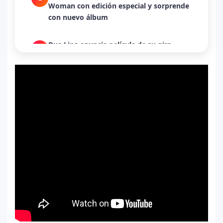
Woman con edición especial y sorprende
con nuevo álbum
Dua Lipa anuncia película de su gira
3
mundial y sorprende con emotiva labor
humanitaria junto a UNICEF
Michael Jackson y la canción perdida
4
sobre Palestina que vuelve a generar
debate en redes
Lady Gaga sorprende con “Mayhem
5
Requiem”: una versión oscura y
revolucionaria que marca el cierre de su
era musical
J Balvin y Ryan Castro lanzan “Omerta”: el
6
álbum urbano más esperado con DJ