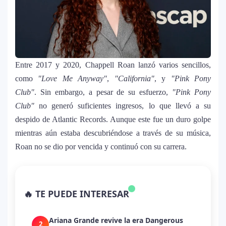
Entre 2017 y 2020, Chappell Roan lanzó varios sencillos,
como
"Love Me Anyway"
,
"California"
, y
"Pink Pony
Club"
. Sin embargo, a pesar de su esfuerzo,
"Pink Pony
Club"
no generó suficientes ingresos, lo que llevó a su
despido de Atlantic Records. Aunque este fue un duro golpe
mientras aún estaba descubriéndose a través de su música,
Roan no se dio por vencida y continuó con su carrera.
La historia secreta de “Te Boté”: cómo
1
Bad Bunny convirtió una canción de
🔥 TE PUEDE INTERESAR
despecho en un himno para Puerto Rico
Ariana Grande revive la era Dangerous
2