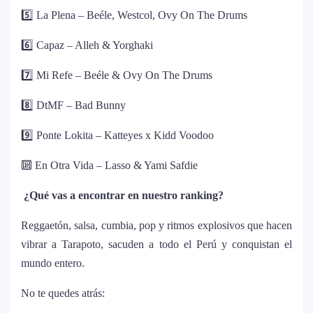
5️⃣ La Plena – Beéle, Westcol, Ovy On The Drums
¿Cristian Castro terminó con Victoria
7
6️⃣ Capaz – Alleh & Yorghaki
Kühne? El cantante aclara su situación
amorosa y confiesa que “no le gusta
7️⃣ Mi Refe – Beéle & Ovy On The Drums
estar solo”
8️⃣ DtMF – Bad Bunny
Bad Bunny causa revuelo en México
8
antes de iniciar su gira “DeBÍ TiRAR MáS
9️⃣ Ponte Lokita – Katteyes x Kidd Voodoo
FOToS World Tour”
🔟 En Otra Vida – Lasso & Yami Safdie
Maluma se corona como el mejor vestido
9
¿Qué vas a encontrar en nuestro ranking?
en Premios Juventud 2025 con un
homenaje a la moda colombiana
Reggaetón, salsa, cumbia, pop y ritmos explosivos que hacen
vibrar a Tarapoto, sacuden a todo el Perú y conquistan el
Carín León y Ricky Martin unen fuerzas
mundo entero.
10
en una nueva versión de A Medio Vivir
No te quedes atrás: