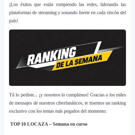
¡Los éxitos que están rompiendo las redes, liderando las
plataformas de streaming y sonando fuerte en cada rincón del
país!
La historia secreta de “Te Boté”: cómo
Tú lo pediste... ¡y nosotros lo cumplimos! Gracias a los miles
1
Bad Bunny convirtió una canción de
de mensajes de nuestros ciberfanáticos, te traemos un ranking
despecho en un himno para Puerto Rico
exclusivo con los temas más pegados del momento:
Ariana Grande revive la era Dangerous
TOP 10 LOCAZA – Semana en curso
2
Woman con edición especial y sorprende