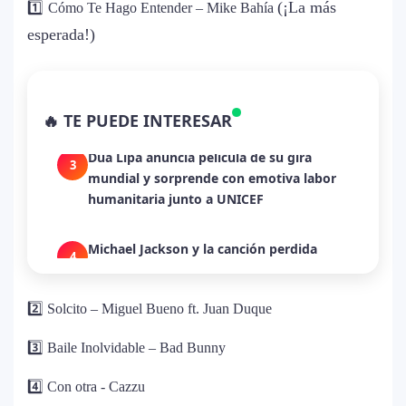
1️⃣
(¡La más
con nuevo álbum
Cómo Te Hago Entender – Mike Bahía
esperada!)
Dua Lipa anuncia película de su gira
3
mundial y sorprende con emotiva labor
humanitaria junto a UNICEF
🔥 TE PUEDE INTERESAR
Michael Jackson y la canción perdida
4
sobre Palestina que vuelve a generar
debate en redes
Lady Gaga sorprende con “Mayhem
5
Requiem”: una versión oscura y
revolucionaria que marca el cierre de su
era musical
2️⃣ Solcito – Miguel Bueno ft. Juan Duque
3️⃣ Baile Inolvidable – Bad Bunny
J Balvin y Ryan Castro lanzan “Omerta”: el
6
álbum urbano más esperado con DJ
4️⃣ Con otra - Cazzu
Snake y Eladio Carrión