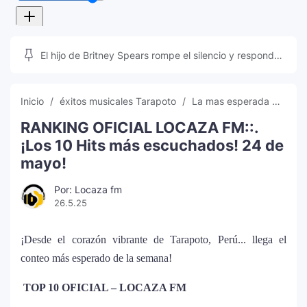
El hijo de Britney Spears rompe el silencio y responde
a las teorías que inundan las redes sociales
Inicio
éxitos musicales Tarapoto
La mas esperada
lo m
RANKING OFICIAL LOCAZA FM::.
¡Los 10 Hits más escuchados! 24 de
mayo!
Por: Locaza fm
26.5.25
¡Desde el corazón vibrante de Tarapoto, Perú... llega el
conteo más esperado de la semana!
TOP 10 OFICIAL – LOCAZA FM