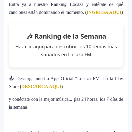
Entra ya a nuestro Ranking Locaza y entérate de qué
Justin Bieber rompe récord en Coachella
11
canciones están dominando el momento.
(
INGRESA AQUI
)
2026: el artista mejor pagado de la
historia del festival
🎶 Ranking de la Semana
Farándula ::. Isadora, hija de Chayanne,
12
logra su primera nominación a los Latin
Haz clic aquí para descubrir los 10 temas más
Grammy 2025
sonados en Locaza FM
📥 Descarga nuestra App Oficial "Locaza FM" en la Play
Store
(
DESCARGA AQUI
)
y conéctate con la mejor música... ¡las 24 horas, los 7 días de
la semana!