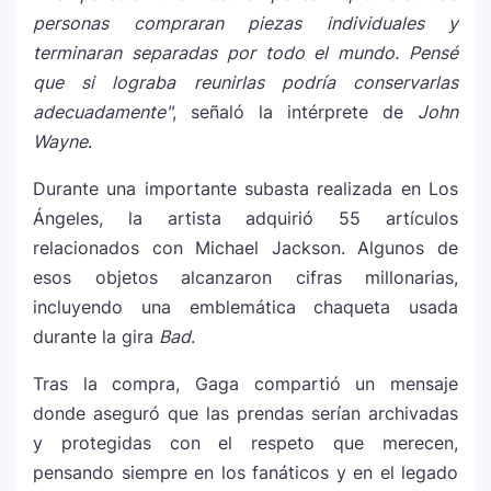
homenaje a la moda colombiana
personas compraran piezas individuales y
terminaran separadas por todo el mundo. Pensé
Carín León y Ricky Martin unen fuerzas
que si lograba reunirlas podría conservarlas
10
en una nueva versión de A Medio Vivir
adecuadamente"
, señaló la intérprete de
John
Wayne
.
Justin Bieber rompe récord en Coachella
Durante una importante subasta realizada en Los
11
2026: el artista mejor pagado de la
Ángeles, la artista adquirió 55 artículos
historia del festival
relacionados con Michael Jackson. Algunos de
esos objetos alcanzaron cifras millonarias,
Farándula ::. Isadora, hija de Chayanne,
incluyendo una emblemática chaqueta usada
12
logra su primera nominación a los Latin
durante la gira
Bad
.
Grammy 2025
Tras la compra, Gaga compartió un mensaje
donde aseguró que las prendas serían archivadas
y protegidas con el respeto que merecen,
pensando siempre en los fanáticos y en el legado