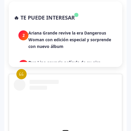
La historia secreta de “Te Boté”: cómo
1
Bad Bunny convirtió una canción de
🔥 TE PUEDE INTERESAR
despecho en un himno para Puerto Rico
Ariana Grande revive la era Dangerous
2
Woman con edición especial y sorprende
con nuevo álbum
Dua Lipa anuncia película de su gira
3
mundial y sorprende con emotiva labor
humanitaria junto a UNICEF
Michael Jackson y la canción perdida
4
sobre Palestina que vuelve a generar
debate en redes
Lady Gaga sorprende con “Mayhem
5
Requiem”: una versión oscura y