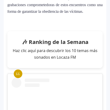
grabaciones comprometedoras de estos encuentros como una
Maluma se corona como el mejor vestido
forma de garantizar la obediencia de las víctimas.
9
en Premios Juventud 2025 con un
homenaje a la moda colombiana
Carín León y Ricky Martin unen fuerzas
10
🎶 Ranking de la Semana
en una nueva versión de A Medio Vivir
Haz clic aquí para descubrir los 10 temas más
sonados en Locaza FM
Justin Bieber rompe récord en Coachella
11
2026: el artista mejor pagado de la
historia del festival
Farándula ::. Isadora, hija de Chayanne,
12
logra su primera nominación a los Latin
Grammy 2025