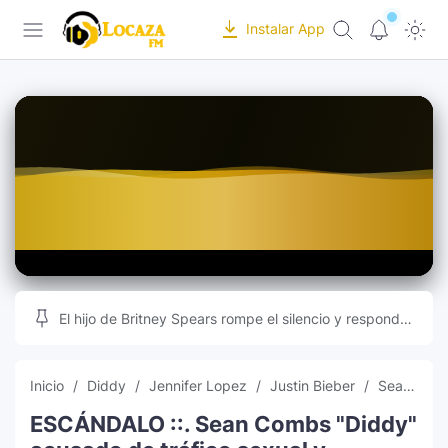
-->
Instalar App
Locaza FM | Radio de Tarapoto en vivo |
Inicio
Programación
Recursos Online
Musica
Editor de Fotos
Indice
Subir Fotos Online
Ranking Musical
Videos Musicales
El hijo de Britney Spears rompe el silencio y responde
a las teorías que inundan las redes sociales
Radios Online
Inicio
Diddy
Jennifer Lopez
Justin Bieber
Sean Combs
ESCÁNDALO ::. Sean Combs "Diddy"