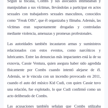
Según la fiscalía, Combs y sus asociados intimidaban y
manipulaban a sus víctimas, llevándolas a participar en actos
Lady Gaga sorprende con “Mayhem
5
sexuales con trabajadores sexuales masculinos, conocidos
Requiem”: una versión oscura y
como "Freak Offs", que él organizaba y filmaba. Además, las
revolucionaria que marca el cierre de su
víctimas eran supuestamente drogadas y controladas
era musical
mediante violencia, amenazas y promesas profesionales.
J Balvin y Ryan Castro lanzan “Omerta”: el
6
Las autoridades también incautaron armas y suministros
álbum urbano más esperado con DJ
relacionados con estos eventos, como narcóticos y
Snake y Eladio Carrión
lubricantes. Entre las denuncias más impactantes está la de su
exnovia, Cassie Ventura, quien asegura haber sido agredida
¿Cristian Castro terminó con Victoria
7
físicamente por Combs cuando intentó alejarse de él.
Kühne? El cantante aclara su situación
amorosa y confiesa que “no le gusta
Además, se le vincula con un incendio provocado en 2011,
estar solo”
cuando el auto del músico Kid Cudi, con quien Cassie tuvo
una relación, fue explotado, lo que Cudi confirmó como un
Bad Bunny causa revuelo en México
acto deliberado de Combs.
8
antes de iniciar su gira “DeBÍ TiRAR MáS
FOToS World Tour”
Las acusaciones también señalan que Combs utilizaba