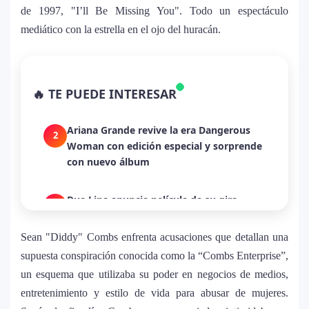
de 1997, "I’ll Be Missing You". Todo un espectáculo
mediático con la estrella en el ojo del huracán.
La historia secreta de “Te Boté”: cómo
1
Bad Bunny convirtió una canción de
🔥 TE PUEDE INTERESAR
despecho en un himno para Puerto Rico
Ariana Grande revive la era Dangerous
2
Woman con edición especial y sorprende
con nuevo álbum
Dua Lipa anuncia película de su gira
3
mundial y sorprende con emotiva labor
humanitaria junto a UNICEF
Sean "Diddy" Combs enfrenta acusaciones que detallan una
supuesta conspiración conocida como la “Combs Enterprise”,
Michael Jackson y la canción perdida
un esquema que utilizaba su poder en negocios de medios,
4
sobre Palestina que vuelve a generar
entretenimiento y estilo de vida para abusar de mujeres.
debate en redes