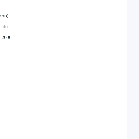
orro)
ando
l 2000