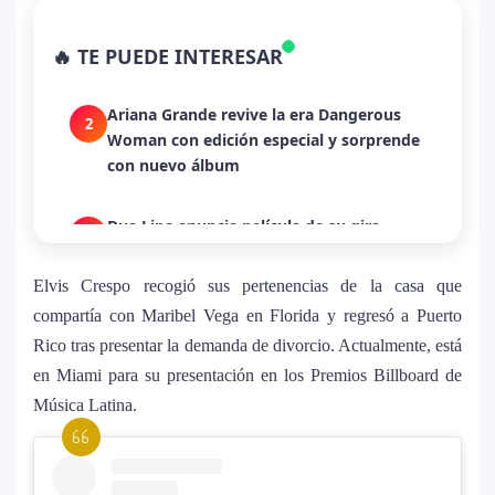
despecho en un himno para Puerto Rico
🔥 TE PUEDE INTERESAR
Ariana Grande revive la era Dangerous
2
Woman con edición especial y sorprende
con nuevo álbum
Dua Lipa anuncia película de su gira
3
mundial y sorprende con emotiva labor
humanitaria junto a UNICEF
Elvis Crespo recogió sus pertenencias de la casa que
Michael Jackson y la canción perdida
4
compartía con Maribel Vega en Florida y regresó a Puerto
sobre Palestina que vuelve a generar
Rico tras presentar la demanda de divorcio. Actualmente, está
debate en redes
en Miami para su presentación en los Premios Billboard de
Música Latina.
Lady Gaga sorprende con “Mayhem
5
Requiem”: una versión oscura y
revolucionaria que marca el cierre de su
era musical