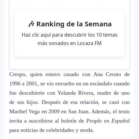
Carín León y Ricky Martin unen fuerzas
10
en una nueva versión de A Medio Vivir
🎶 Ranking de la Semana
Haz clic aquí para descubrir los 10 temas
Justin Bieber rompe récord en Coachella
11
más sonados en Locaza FM
2026: el artista mejor pagado de la
historia del festival
Farándula ::. Isadora, hija de Chayanne,
12
Crespo, quien estuvo casado con Ana Ceruto de
logra su primera nominación a los Latin
1996 a 2001, se vio envuelto en un escándalo cuando
Grammy 2025
fue descubierto con Yolanda Rivera, madre de uno
de sus hijos. Después de esa relación, se casó con
Maribel Vega en 2009 en San Juan. Además, el texto
invita a suscribirse al boletín de
People en Español
para noticias de celebridades y moda.