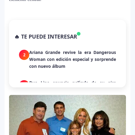
La historia secreta de “Te Boté”: cómo
1
Bad Bunny convirtió una canción de
🔥 TE PUEDE INTERESAR
despecho en un himno para Puerto Rico
Ariana Grande revive la era Dangerous
2
Woman con edición especial y sorprende
con nuevo álbum
Dua Lipa anuncia película de su gira
3
mundial y sorprende con emotiva labor
humanitaria junto a UNICEF
Michael Jackson y la canción perdida
4
sobre Palestina que vuelve a generar
debate en redes