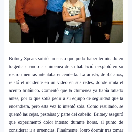
Lady Gaga sorprende con “Mayhem
5
Requiem”: una versión oscura y
revolucionaria que marca el cierre de su
era musical
J Balvin y Ryan Castro lanzan “Omerta”: el
6
álbum urbano más esperado con DJ
Snake y Eladio Carrión
Britney Spears sufrió un susto que pudo haber terminado en
tragedia cuando la chimenea de su habitación explotó en su
rostro mientras intentaba encenderla. La artista, de 42 años,
¿Cristian Castro terminó con Victoria
7
Kühne? El cantante aclara su situación
relató el incidente en un video en sus redes, donde imita el
amorosa y confiesa que “no le gusta
acento británico. Comentó que la chimenea ya había fallado
estar solo”
antes, por lo que solía pedir a su equipo de seguridad que la
encendiera, pero esta vez lo intentó sola. Como resultado, se
Bad Bunny causa revuelo en México
8
quemó las cejas, pestañas y parte del cabello. Britney aseguró
antes de iniciar su gira “DeBÍ TiRAR MáS
que experimentó dolor intenso durante horas, al punto de
FOToS World Tour”
considerar ir a urgencias. Finalmente, logró dormir tras tomar