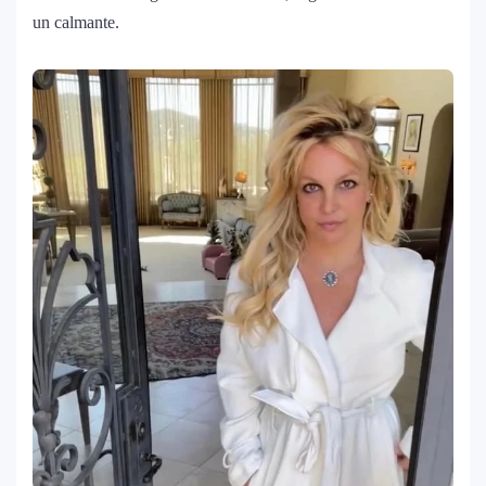
un calmante.
Maluma se corona como el mejor vestido
9
en Premios Juventud 2025 con un
homenaje a la moda colombiana
Carín León y Ricky Martin unen fuerzas
10
en una nueva versión de A Medio Vivir
Justin Bieber rompe récord en Coachella
11
2026: el artista mejor pagado de la
historia del festival
Farándula ::. Isadora, hija de Chayanne,
12
logra su primera nominación a los Latin
Grammy 2025