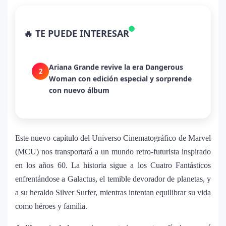
La historia secreta de “Te Boté”: cómo
1
Bad Bunny convirtió una canción de
🔥 TE PUEDE INTERESAR
despecho en un himno para Puerto Rico
Ariana Grande revive la era Dangerous
2
Woman con edición especial y sorprende
con nuevo álbum
Dua Lipa anuncia película de su gira
3
mundial y sorprende con emotiva labor
humanitaria junto a UNICEF
Este nuevo capítulo del Universo Cinematográfico de Marvel
(MCU) nos transportará a un mundo retro-futurista inspirado
Michael Jackson y la canción perdida
en los años 60. La historia sigue a los Cuatro Fantásticos
4
sobre Palestina que vuelve a generar
enfrentándose a Galactus, el temible devorador de planetas, y
debate en redes
a su heraldo Silver Surfer, mientras intentan equilibrar su vida
como héroes y familia.
Lady Gaga sorprende con “Mayhem
5
Requiem”: una versión oscura y