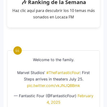
🎶 Ranking de la Semana
homenaje a la moda colombiana
Haz clic aquí para descubrir los 10 temas más
sonados en Locaza FM
Carín León y Ricky Martin unen fuerzas
10
en una nueva versión de A Medio Vivir
Justin Bieber rompe récord en Coachella
11
2026: el artista mejor pagado de la
historia del festival
Welcome to the family.
Farándula ::. Isadora, hija de Chayanne,
12
logra su primera nominación a los Latin
Marvel Studios'
#TheFantasticFour
: First
Grammy 2025
Steps arrives in theaters July 25.
pic.twitter.com/vkJNJQBBmk
— Fantastic Four (@FantasticFour)
February
4, 2025