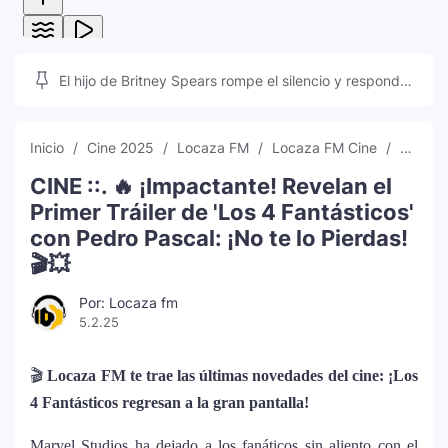
El hijo de Britney Spears rompe el silencio y responde
a las teorías que inundan las redes sociales
Inicio
Cine 2025
Locaza FM
Locaza FM Cine
Los 4 
CINE ::. 🔥 ¡Impactante! Revelan el
Primer Tráiler de 'Los 4 Fantásticos'
con Pedro Pascal: ¡No te lo Pierdas!
🎬💥
Por: Locaza fm
5.2.25
🎬
Locaza FM te trae las últimas novedades del cine: ¡Los
4 Fantásticos regresan a la gran pantalla!
Marvel Studios ha dejado a los fanáticos sin aliento con el