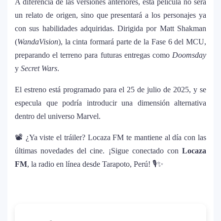
A diferencia de las versiones anteriores, esta película no será
revolucionaria que marca el cierre de su
un relato de origen, sino que presentará a los personajes ya
era musical
con sus habilidades adquiridas. Dirigida por Matt Shakman
(
WandaVision
), la cinta formará parte de la Fase 6 del MCU,
J Balvin y Ryan Castro lanzan “Omerta”: el
6
preparando el terreno para futuras entregas como
Doomsday
álbum urbano más esperado con DJ
y
Secret Wars
.
Snake y Eladio Carrión
El estreno está programado para el 25 de julio de 2025, y se
¿Cristian Castro terminó con Victoria
7
especula que podría introducir una dimensión alternativa
Kühne? El cantante aclara su situación
dentro del universo Marvel.
amorosa y confiesa que “no le gusta
estar solo”
📽️ ¿Ya viste el tráiler? Locaza FM te mantiene al día con las
últimas novedades del cine. ¡Sigue conectado con
Locaza
Bad Bunny causa revuelo en México
8
FM
, la radio en línea desde Tarapoto, Perú! 🎙️✨
antes de iniciar su gira “DeBÍ TiRAR MáS
FOToS World Tour”
Maluma se corona como el mejor vestido
9
en Premios Juventud 2025 con un