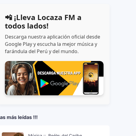
📲 ¡Lleva Locaza FM a
todos lados!
Descarga nuestra aplicación oficial desde
FM
Mayhem
Music News
musica
New Album
New Musi
Google Play y escucha la mejor música y
farándula del Perú y del mundo.
as más leídas !!!
Música ::. Beéle: del Caribe