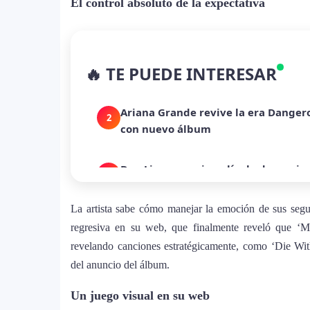
El control absoluto de la expectativa
La historia secreta de “Te Boté”: c
1
🔥 TE PUEDE INTERESAR
despecho en un himno para Puerto 
Ariana Grande revive la era Danger
2
con nuevo álbum
Dua Lipa anuncia película de su gi
3
humanitaria junto a UNICEF
La artista sabe cómo manejar la emoción de sus segu
Michael Jackson y la canción perdid
regresiva en su web, que finalmente reveló que ‘M
4
en redes
revelando canciones estratégicamente, como ‘Die Wit
del anuncio del álbum.
Lady Gaga sorprende con “Mayhem R
5
Un juego visual en su web
que marca el cierre de su era music