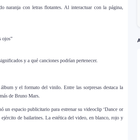
naranja con letras flotantes. Al interactuar con la página,
rta”: el álbum urbano más esperado con DJ
a Kühne? El cantante aclara su situación
s ojos”
A
estar solo”
significados y a qué canciones podrían pertenecer.
antes de iniciar su gira “DeBÍ TiRAR MáS FOToS
álbum y el formato del vinilo. Entre las sorpresas destaca la
stido en Premios Juventud 2025 con un
demás de Bruno Mars.
 espacio publicitario para estrenar su videoclip ‘Dance or
zas en una nueva versión de A Medio Vivir
jército de bailarines. La estética del video, en blanco, rojo y