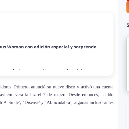
ómo Bad Bunny convirtió una canción de
S
Rico
ous Woman con edición especial y sorprende
ra mundial y sorprende con emotiva labor
idores. Primero, anunció su nuevo disco y activó una cuenta
a sobre Palestina que vuelve a generar debate
ayhem’ verá la luz el 7 de marzo. Desde entonces, ha ido
h A Smile’, ‘Disease’ y ‘Abracadabra’, algunas incluso antes
equiem”: una versión oscura y revolucionaria
al