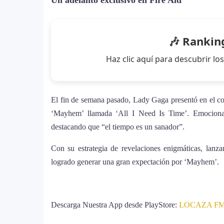
Un adelanto exclusivo en Fire Aid
Justin Bieber rompe récord en Coach
11
historia del festival
🎶 Rankin
Farándula ::. Isadora, hija de Chaya
12
Grammy 2025
Haz clic aquí para descubrir 
El fin de semana pasado, Lady Gaga presentó en el con
‘Mayhem’ llamada ‘All I Need Is Time’. Emocionad
destacando que “el tiempo es un sanador”.
Con su estrategia de revelaciones enigmáticas, lanz
logrado generar una gran expectación por ‘Mayhem’.
Descarga Nuestra App desde PlayStore:
LOCAZA FM -