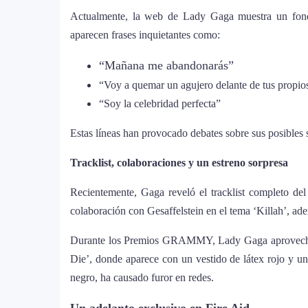
Actualmente, la web de Lady Gaga muestra un fondo 
J Balvin y Ryan Castro lanzan “Ome
6
aparecen frases inquietantes como:
Snake y Eladio Carrión
“Mañana me abandonarás”
¿Cristian Castro terminó con Victori
“Voy a quemar un agujero delante de tus propio
7
amorosa y confiesa que “no le gusta 
“Soy la celebridad perfecta”
Estas líneas han provocado debates sobre sus posibles 
Bad Bunny causa revuelo en México 
8
World Tour”
Tracklist, colaboraciones y un estreno sorpresa
Recientemente, Gaga reveló el tracklist completo del 
Maluma se corona como el mejor ve
9
colaboración con Gesaffelstein en el tema ‘Killah’, a
homenaje a la moda colombiana
Durante los Premios GRAMMY, Lady Gaga aprovechó un
Carín León y Ricky Martin unen fuer
Die’, donde aparece con un vestido de látex rojo y un e
10
negro, ha causado furor en redes.