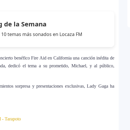
ella 2026: el artista mejor pagado de la
g de la Semana
nne, logra su primera nominación a los Latin
los 10 temas más sonados en Locaza FM
cierto benéfico Fire Aid en California una canción inédita de
a, dedicó el tema a su prometido, Michael, y al público,
amientos sorpresa y presentaciones exclusivas, Lady Gaga ha
 Tarapoto