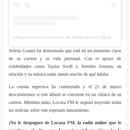
¿Cristian Castro terminó con Victoria
7
Kühne? El cantante aclara su situación
amorosa y confiesa que “no le gusta
estar solo”
Una publicación compartida de Selena Gomez (@selenagomez)
Bad Bunny causa revuelo en México
8
antes de iniciar su gira “DeBÍ TiRAR MáS
Selena Gomez ha demostrado que está en un momento clave
FOToS World Tour”
de su carrera y su vida personal. Con el apoyo de
celebridades como Taylor Swift y Jennifer Aniston, su
Maluma se corona como el mejor vestido
9
relación y su música están dando mucho de qué hablar.
en Premios Juventud 2025 con un
homenaje a la moda colombiana
La cuenta regresiva ha comenzado y el 21 de marzo
descubriremos si este álbum se convierte en un clásico de su
Carín León y Ricky Martin unen fuerzas
carrera. Mientras tanto, Locaza FM te seguirá trayendo todas
10
en una nueva versión de A Medio Vivir
las noticias sobre este esperado lanzamiento.
¡No te despegues de Locaza FM, la radio online que te
Justin Bieber rompe récord en Coachella