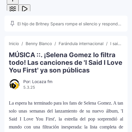
El hijo de Britney Spears rompe el silencio y responde
a las teorías que inundan las redes sociales
Inicio
Benny Blanco
Farándula internacional
I said i love you first
MÚSICA ::. ¡Selena Gomez lo filtra
todo! Las canciones de 'I Said I Love
You First' ya son públicas
Por: Locaza fm
5.3.25
La espera ha terminado para los fans de Selena Gomez. A tan
solo unas semanas del lanzamiento de su nuevo álbum, 'I
Said I Love You First', la estrella del pop sorprendió al
mundo con una filtración inesperada: la lista completa de