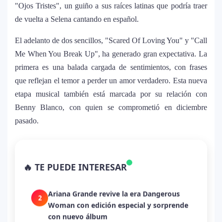
"Ojos Tristes", un guiño a sus raíces latinas que podría traer
de vuelta a Selena cantando en español.
El adelanto de dos sencillos, "Scared Of Loving You" y "Call
Me When You Break Up", ha generado gran expectativa. La
primera es una balada cargada de sentimientos, con frases
que reflejan el temor a perder un amor verdadero. Esta nueva
etapa musical también está marcada por su relación con
Benny Blanco, con quien se comprometió en diciembre
pasado.
La historia secreta de “Te Boté”: cómo
1
Bad Bunny convirtió una canción de
🔥 TE PUEDE INTERESAR
despecho en un himno para Puerto Rico
Ariana Grande revive la era Dangerous
2
Woman con edición especial y sorprende
con nuevo álbum