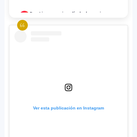
Dua Lipa anuncia película de su gira
3
mundial y sorprende con emotiva labor
humanitaria junto a UNICEF
Michael Jackson y la canción perdida
4
sobre Palestina que vuelve a generar
debate en redes
Lady Gaga sorprende con “Mayhem
5
Requiem”: una versión oscura y
revolucionaria que marca el cierre de su
era musical
Ver esta publicación en Instagram
J Balvin y Ryan Castro lanzan “Omerta”: el
6
álbum urbano más esperado con DJ
Snake y Eladio Carrión