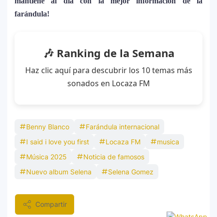
mantiene al día con la mejor información de la
11
2026: el artista mejor pagado de la
farándula!
historia del festival
Farándula ::. Isadora, hija de Chayanne,
🎶 Ranking de la Semana
12
logra su primera nominación a los Latin
Haz clic aquí para descubrir los 10 temas más
Grammy 2025
sonados en Locaza FM
Benny Blanco
Farándula internacional
I said i love you first
Locaza FM
musica
Música 2025
Noticia de famosos
Nuevo album Selena
Selena Gomez
Compartir