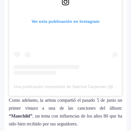
en Premios Juventud 2025 con un
homenaje a la moda colombiana
Ver esta publicación en Instagram
Carín León y Ricky Martin unen fuerzas
10
en una nueva versión de A Medio Vivir
Justin Bieber rompe récord en Coachella
11
2026: el artista mejor pagado de la
historia del festival
Farándula ::. Isadora, hija de Chayanne,
Una publicación compartida de Sabrina Carpenter (@sabrinacarpenter)
12
logra su primera nominación a los Latin
Grammy 2025
Como adelanto, la artista compartió el pasado 5 de junio un
primer vistazo a una de las canciones del álbum:
“Manchild”
, un tema con influencias de los años 80 que ha
sido bien recibido por sus seguidores.