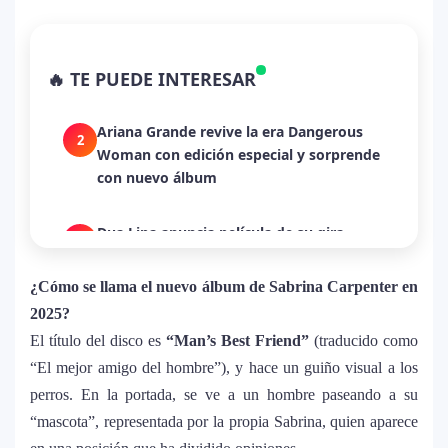
La historia secreta de “Te Boté”: cómo
1
Bad Bunny convirtió una canción de
🔥 TE PUEDE INTERESAR
despecho en un himno para Puerto Rico
Ariana Grande revive la era Dangerous
2
Woman con edición especial y sorprende
con nuevo álbum
Dua Lipa anuncia película de su gira
3
mundial y sorprende con emotiva labor
humanitaria junto a UNICEF
¿Cómo se llama el nuevo álbum de Sabrina Carpenter en
2025?
Michael Jackson y la canción perdida
El título del disco es
“Man’s Best Friend”
(traducido como
4
sobre Palestina que vuelve a generar
“El mejor amigo del hombre”), y hace un guiño visual a los
debate en redes
perros. En la portada, se ve a un hombre paseando a su
“mascota”, representada por la propia Sabrina, quien aparece
Lady Gaga sorprende con “Mayhem
5