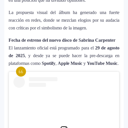
en una posición que ha dividido opiniones.
Requiem”: una versión oscura y
revolucionaria que marca el cierre de su
La propuesta visual del álbum ha generado una fuerte
era musical
reacción en redes, donde se mezclan elogios por su audacia
con críticas por el simbolismo de la imagen.
J Balvin y Ryan Castro lanzan “Omerta”: el
6
álbum urbano más esperado con DJ
Fecha de estreno del nuevo disco de Sabrina Carpenter
Snake y Eladio Carrión
El lanzamiento oficial está programado para el
29 de agosto
de 2025
, y desde ya se puede hacer la pre-descarga en
¿Cristian Castro terminó con Victoria
7
.
plataformas como
Spotify
,
Apple Music
y
YouTube Music
Kühne? El cantante aclara su situación
amorosa y confiesa que “no le gusta
estar solo”
Bad Bunny causa revuelo en México
8
antes de iniciar su gira “DeBÍ TiRAR MáS
FOToS World Tour”
Maluma se corona como el mejor vestido
9