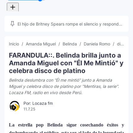
El hijo de Britney Spears rompe el silencio y responde
a las teorías que inundan las redes sociales
Inicio
Amanda Miguel
Belinda
Daniela Romo
disco de platino Belinda
FARANDULA::. Belinda brilla junto a
Amanda Miguel con "Él Me Mintió" y
celebra disco de platino
Belinda deslumbra con “Él me mintió” junto a Amanda
Miguel y celebra disco de platino por "Mentiras, la serie".
Locaza FM, radio en vivo desde Perú.
Por: Locaza fm
11.7.25
La estrella pop Belinda sigue cosechando éxitos y
deslumbrando al público, esta vez al lado de la legendaria