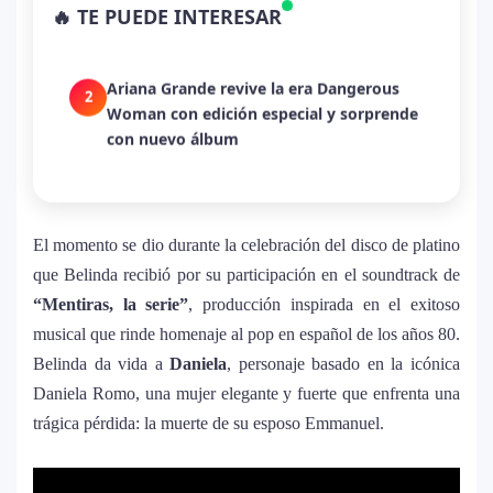
🔥 TE PUEDE INTERESAR
despecho en un himno para Puerto Rico
Ariana Grande revive la era Dangerous
2
Woman con edición especial y sorprende
con nuevo álbum
Dua Lipa anuncia película de su gira
3
mundial y sorprende con emotiva labor
humanitaria junto a UNICEF
El momento se dio durante la celebración del disco de platino
que Belinda recibió por su participación en el soundtrack de
Michael Jackson y la canción perdida
“Mentiras, la serie”
, producción inspirada en el exitoso
4
sobre Palestina que vuelve a generar
musical que rinde homenaje al pop en español de los años 80.
debate en redes
Belinda da vida a
Daniela
, personaje basado en la icónica
Daniela Romo, una mujer elegante y fuerte que enfrenta una
Lady Gaga sorprende con “Mayhem
5
trágica pérdida: la muerte de su esposo Emmanuel.
Requiem”: una versión oscura y
revolucionaria que marca el cierre de su
era musical