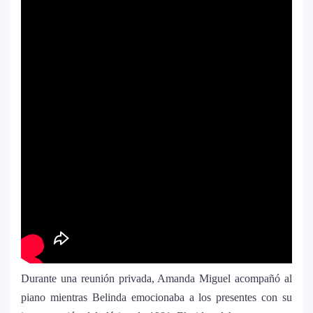
J Balvin y Ryan Castro lanzan “Omerta”: el
6
álbum urbano más esperado con DJ
Snake y Eladio Carrión
¿Cristian Castro terminó con Victoria
7
Kühne? El cantante aclara su situación
amorosa y confiesa que “no le gusta
estar solo”
Bad Bunny causa revuelo en México
8
antes de iniciar su gira “DeBÍ TiRAR MáS
FOToS World Tour”
Maluma se corona como el mejor vestido
9
en Premios Juventud 2025 con un
Durante una reunión privada, Amanda Miguel acompañó al
homenaje a la moda colombiana
piano mientras Belinda emocionaba a los presentes con su