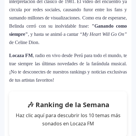
interpretación del clásico de 1981. El video del encuentro ya
Carín León y Ricky Martin unen fuerzas
circula por redes sociales, causando furor entre los fans y
10
en una nueva versión de A Medio Vivir
sumando millones de visualizaciones. Como era de esperarse,
Belinda cerró con su inolvidable frase:
"Ganando como
siempre"
, y hasta se animó a cantar
“My Heart Will Go On”
Justin Bieber rompe récord en Coachella
11
de Celine Dion.
2026: el artista mejor pagado de la
historia del festival
Locaza FM
, radio en vivo desde Perú para todo el mundo, te
trae siempre las últimas novedades de la farándula musical.
Farándula ::. Isadora, hija de Chayanne,
12
¡No te desconectes de nuestros rankings y noticias exclusivas
logra su primera nominación a los Latin
de tus artistas favoritos!
Grammy 2025
🎶 Ranking de la Semana
Haz clic aquí para descubrir los 10 temas más
sonados en Locaza FM