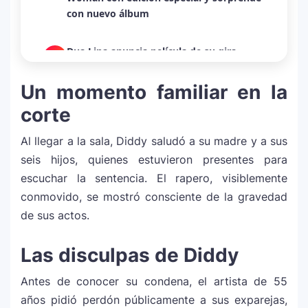
con nuevo álbum
Dua Lipa anuncia película de su gira
3
mundial y sorprende con emotiva labor
humanitaria junto a UNICEF
Un momento familiar en la
corte
Michael Jackson y la canción perdida
4
sobre Palestina que vuelve a generar
Al llegar a la sala, Diddy saludó a su madre y a sus
debate en redes
seis hijos, quienes estuvieron presentes para
escuchar la sentencia. El rapero, visiblemente
Lady Gaga sorprende con “Mayhem
5
conmovido, se mostró consciente de la gravedad
Requiem”: una versión oscura y
de sus actos.
revolucionaria que marca el cierre de su
era musical
Las disculpas de Diddy
J Balvin y Ryan Castro lanzan “Omerta”: el
Antes de conocer su condena, el artista de 55
6
álbum urbano más esperado con DJ
años pidió perdón públicamente a sus exparejas,
Snake y Eladio Carrión