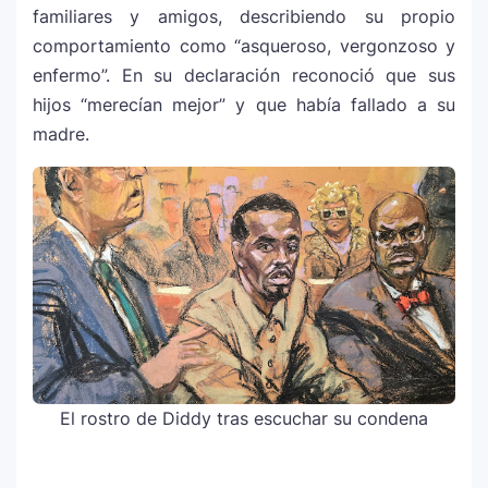
familiares y amigos, describiendo su propio
comportamiento como “asqueroso, vergonzoso y
¿Cristian Castro terminó con Victoria
7
enfermo”. En su declaración reconoció que sus
Kühne? El cantante aclara su situación
hijos “merecían mejor” y que había fallado a su
amorosa y confiesa que “no le gusta
madre.
estar solo”
Bad Bunny causa revuelo en México
8
antes de iniciar su gira “DeBÍ TiRAR MáS
FOToS World Tour”
Maluma se corona como el mejor vestido
9
en Premios Juventud 2025 con un
homenaje a la moda colombiana
Carín León y Ricky Martin unen fuerzas
El rostro de Diddy tras escuchar su condena
10
en una nueva versión de A Medio Vivir