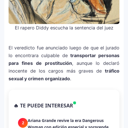
El rapero Diddy escucha la sentencia del juez
El veredicto fue anunciado luego de que el jurado
lo encontrara culpable de
transportar personas
para fines de prostitución
, aunque lo declaró
inocente de los cargos más graves de
tráfico
sexual y crimen organizado
.
La historia secreta de “Te Boté”: cómo
1
Bad Bunny convirtió una canción de
🔥 TE PUEDE INTERESAR
despecho en un himno para Puerto Rico
Ariana Grande revive la era Dangerous
2
Woman con edición especial y sorprende