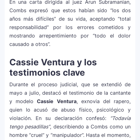
En una carta dirigida al juez Arun Subramanian,
Justin Bieber rompe récord en Coachella
Combs expresó que estos habían sido “los dos
11
2026: el artista mejor pagado de la
años más difíciles” de su vida, aceptando “total
historia del festival
responsabilidad” por los errores cometidos y
mostrando arrepentimiento por “todo el dolor
Farándula ::. Isadora, hija de Chayanne,
causado a otros”.
12
logra su primera nominación a los Latin
Grammy 2025
Cassie Ventura y los
testimonios clave
Durante el proceso judicial, que se extendió de
mayo a julio, destacó el testimonio de la cantante
y modelo
Cassie Ventura
, exnovia del rapero,
quien lo acusó de abuso físico, psicológico y
violación. En su declaración confesó:
“Todavía
tengo pesadillas”
, describiendo a Combs como un
hombre “cruel” y “manipulador”. Hasta el momento,