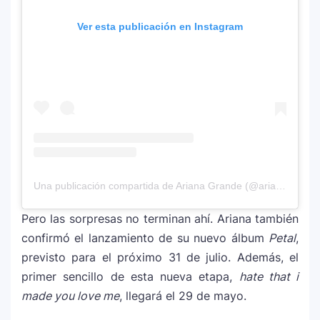
Justin Bieber rompe récord en Coachella
11
Ver esta publicación en Instagram
2026: el artista mejor pagado de la
historia del festival
Farándula ::. Isadora, hija de Chayanne,
12
logra su primera nominación a los Latin
Grammy 2025
Una publicación compartida de Ariana Grande (@arianagrande)
Pero las sorpresas no terminan ahí. Ariana también
confirmó el lanzamiento de su nuevo álbum
Petal
,
previsto para el próximo 31 de julio. Además, el
primer sencillo de esta nueva etapa,
hate that i
made you love me
, llegará el 29 de mayo.