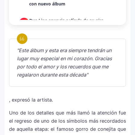
con nuevo álbum
Dua Lipa anuncia película de su gira
3
mundial y sorprende con emotiva labor
humanitaria junto a UNICEF
"Este álbum y esta era siempre tendrán un
Michael Jackson y la canción perdida
4
sobre Palestina que vuelve a generar
lugar muy especial en mi corazón. Gracias
debate en redes
por todo el amor y los recuerdos que me
regalaron durante esta década"
Lady Gaga sorprende con “Mayhem
5
Requiem”: una versión oscura y
revolucionaria que marca el cierre de su
, expresó la artista.
era musical
Uno de los detalles que más llamó la atención fue
J Balvin y Ryan Castro lanzan “Omerta”: el
el regreso de uno de los símbolos más recordados
6
álbum urbano más esperado con DJ
de aquella etapa: el famoso gorro de conejita que
Snake y Eladio Carrión