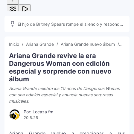
El hijo de Britney Spears rompe el silencio y responde
a las teorías que inundan las redes sociales
Inicio
Ariana Grande
Ariana Grande nuevo álbum
Dang
Ariana Grande revive la era
Dangerous Woman con edición
especial y sorprende con nuevo
álbum
Ariana Grande celebra los 10 años de Dangerous Woman
con una edición especial y anuncia nuevas sorpresas
musicales.
Por: Locaza fm
20.5.26
Ariana Grande
vuelve a emocionar a sus