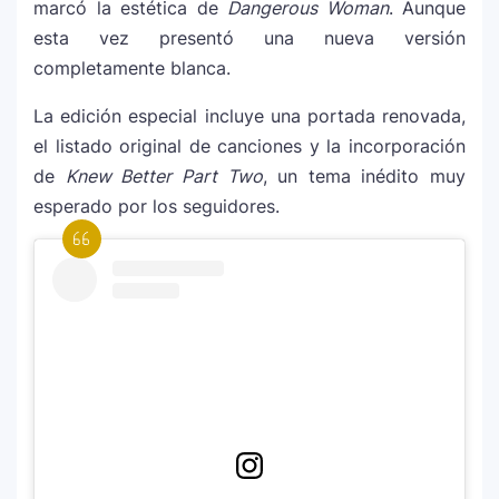
marcó la estética de
Dangerous Woman
. Aunque
esta vez presentó una nueva versión
¿Cristian Castro terminó con Victoria
7
completamente blanca.
Kühne? El cantante aclara su situación
amorosa y confiesa que “no le gusta
La edición especial incluye una portada renovada,
estar solo”
el listado original de canciones y la incorporación
de
Knew Better Part Two
, un tema inédito muy
Bad Bunny causa revuelo en México
8
esperado por los seguidores.
antes de iniciar su gira “DeBÍ TiRAR MáS
FOToS World Tour”
Maluma se corona como el mejor vestido
9
en Premios Juventud 2025 con un
homenaje a la moda colombiana
Carín León y Ricky Martin unen fuerzas
10
en una nueva versión de A Medio Vivir