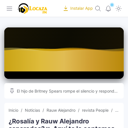
-->
Instalar App
Locaza FM | Radio de Tarapoto en vivo |
Inicio
Programación
Recursos Online
Musica
Editor de Fotos
Indice
Subir Fotos Online
Ranking Musical
Videos Musicales
El hijo de Britney Spears rompe el silencio y responde
a las teorías que inundan las redes sociales
Radios Online
Inicio
Noticias
Rauw Alejandro
revista People
Rosalí
¿Rosalía y Rauw Alejandro