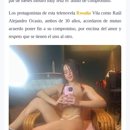
par de meses mostró muy feliz el anillo de compromiso.
estar solo”
Los protagonistas de esta telenovela
Rosalía
Vila como Raúl
Bad Bunny causa revuelo en México
8
Alejandro Ocasio, ambos de 30 años, acordaron de mutuo
antes de iniciar su gira “DeBÍ TiRAR MáS
acuerdo poner fin a su compromiso, por encima del amor y
FOToS World Tour”
respeto que se tienen el uno al otro.
Maluma se corona como el mejor vestido
9
en Premios Juventud 2025 con un
homenaje a la moda colombiana
Carín León y Ricky Martin unen fuerzas
10
en una nueva versión de A Medio Vivir
Justin Bieber rompe récord en Coachella
11
2026: el artista mejor pagado de la
historia del festival