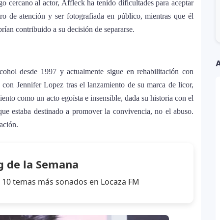
o cercano al actor, Affleck ha tenido dificultades para aceptar
tro de atención y ser fotografiada en público, mientras que él
brían contribuido a su decisión de separarse.
a Kühne? El cantante aclara su situación
estar solo”
A
ohol desde 1997 y actualmente sigue en rehabilitación con
antes de iniciar su gira “DeBÍ TiRAR MáS FOToS
n con Jennifer Lopez tras el lanzamiento de su marca de licor,
ento como un acto egoísta e insensible, dada su historia con el
ue estaba destinado a promover la convivencia, no el abuso.
stido en Premios Juventud 2025 con un
ración.
zas en una nueva versión de A Medio Vivir
g de la Semana
los 10 temas más sonados en Locaza FM
ella 2026: el artista mejor pagado de la