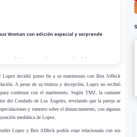
ómo Bad Bunny convirtió una canción de
Rico
S
ous Woman con edición especial y sorprende
ra mundial y sorprende con emotiva labor
er Lopez decidió poner fin a su matrimonio con Ben Affleck
a sobre Palestina que vuelve a generar debate
relación. A pesar de su tristeza y decepción, Lopez no recibió
para continuar con el matrimonio. Según TMZ, la cantante
erior del Condado de Los Ángeles, revelando que la pareja se
equiem”: una versión oscura y revolucionaria
especulaciones y rumores sobre el distanciamiento, con algunas
al
xposición mediática de Lopez.
ennifer Lopez y Ben Affleck podría estar relacionada con sus
rta”: el álbum urbano más esperado con DJ