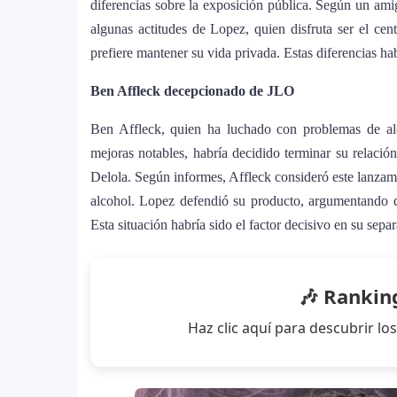
diferencias sobre la exposición pública. Según un amig
Snake y Eladio Carrión
algunas actitudes de Lopez, quien disfruta ser el cen
prefiere mantener su vida privada. Estas diferencias ha
¿Cristian Castro terminó con Victori
7
amorosa y confiesa que “no le gusta 
Ben Affleck decepcionado de JLO
Ben Affleck, quien ha luchado con problemas de alc
Bad Bunny causa revuelo en México 
8
mejoras notables, habría decidido terminar su relació
World Tour”
Delola. Según informes, Affleck consideró este lanzami
alcohol. Lopez defendió su producto, argumentando q
Maluma se corona como el mejor ve
9
Esta situación habría sido el factor decisivo en su sepa
homenaje a la moda colombiana
Carín León y Ricky Martin unen fuer
10
🎶 Rankin
Haz clic aquí para descubrir 
Justin Bieber rompe récord en Coach
11
historia del festival