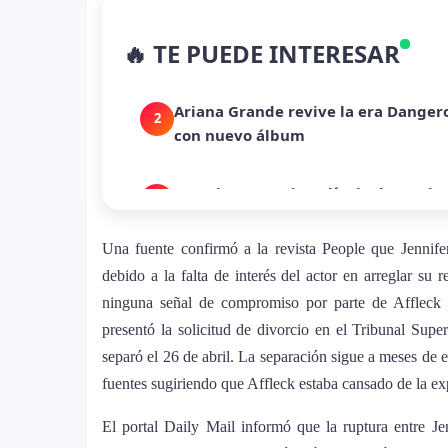
La historia secreta de “Te Boté”: c
1
🔥 TE PUEDE INTERESAR
despecho en un himno para Puerto 
Ariana Grande revive la era Danger
2
con nuevo álbum
Dua Lipa anuncia película de su gi
3
humanitaria junto a UNICEF
Una fuente confirmó a la revista People que Jennif
Michael Jackson y la canción perdid
debido a la falta de interés del actor en arreglar su 
4
en redes
ninguna señal de compromiso por parte de Affleck 
presentó la solicitud de divorcio en el Tribunal Sup
Lady Gaga sorprende con “Mayhem R
separó el 26 de abril. La separación sigue a meses de 
5
que marca el cierre de su era music
fuentes sugiriendo que Affleck estaba cansado de la e
El portal Daily Mail informó que la ruptura entre J
J Balvin y Ryan Castro lanzan “Ome
6