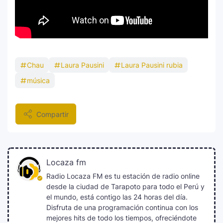
historia del festival
Farándula ::. Isadora, hija de Chayanne,
12
logra su primera nominación a los Latin
Grammy 2025
Chau
Laura Pausini
Laura Pausini rubia
música
Compartir
Locaza fm
Radio Locaza FM es tu estación de radio online
desde la ciudad de Tarapoto para todo el Perú y
el mundo, está contigo las 24 horas del día.
Disfruta de una programación continua con los
mejores hits de todo los tiempos, ofreciéndote