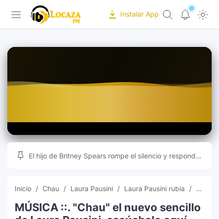
-->
Instalar App
Locaza FM | Radio de Tarapoto en vivo |
Inicio
Programación
Recursos Online
Musica
Editor de Fotos
Indice
Subir Fotos Online
Ranking Musical
Videos Musicales
El hijo de Britney Spears rompe el silencio y responde
a las teorías que inundan las redes sociales
Radios Online
Inicio
Chau
Laura Pausini
Laura Pausini rubia
música
MÚSICA ::. "Chau" el nuevo sencillo