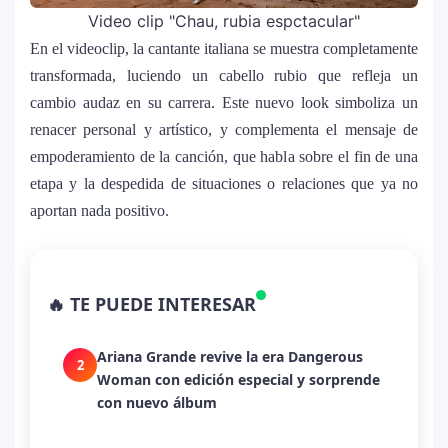
Video clip "Chau, rubia espctacular"
En el videoclip, la cantante italiana se muestra completamente
transformada, luciendo un cabello rubio que refleja un
cambio audaz en su carrera. Este nuevo look simboliza un
renacer personal y artístico, y complementa el mensaje de
empoderamiento de la canción, que habla sobre el fin de una
etapa y la despedida de situaciones o relaciones que ya no
aportan nada positivo.
La historia secreta de “Te Boté”: cómo
1
Bad Bunny convirtió una canción de
🔥 TE PUEDE INTERESAR
despecho en un himno para Puerto Rico
Ariana Grande revive la era Dangerous
2
Woman con edición especial y sorprende
con nuevo álbum