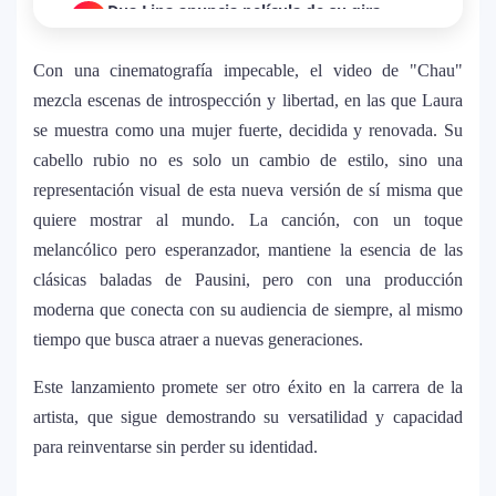
Dua Lipa anuncia película de su gira
3
mundial y sorprende con emotiva labor
humanitaria junto a UNICEF
Con una cinematografía impecable, el video de "Chau"
mezcla escenas de introspección y libertad, en las que Laura
Michael Jackson y la canción perdida
se muestra como una mujer fuerte, decidida y renovada. Su
4
sobre Palestina que vuelve a generar
cabello rubio no es solo un cambio de estilo, sino una
debate en redes
representación visual de esta nueva versión de sí misma que
quiere mostrar al mundo. La canción, con un toque
Lady Gaga sorprende con “Mayhem
5
melancólico pero esperanzador, mantiene la esencia de las
Requiem”: una versión oscura y
clásicas baladas de Pausini, pero con una producción
revolucionaria que marca el cierre de su
moderna que conecta con su audiencia de siempre, al mismo
era musical
tiempo que busca atraer a nuevas generaciones.
J Balvin y Ryan Castro lanzan “Omerta”: el
6
Este lanzamiento promete ser otro éxito en la carrera de la
álbum urbano más esperado con DJ
artista, que sigue demostrando su versatilidad y capacidad
Snake y Eladio Carrión
para reinventarse sin perder su identidad.
¿Cristian Castro terminó con Victoria
7