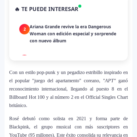
Bad Bunny convirtió una canción de
🔥 TE PUEDE INTERESAR
despecho en un himno para Puerto Rico
Ariana Grande revive la era Dangerous
2
Woman con edición especial y sorprende
con nuevo álbum
Dua Lipa anuncia película de su gira
3
mundial y sorprende con emotiva labor
humanitaria junto a UNICEF
Con un estilo pop-punk y un pegadizo estribillo inspirado en
el popular "juego del apartamento" coreano,
"APT"
ganó
Michael Jackson y la canción perdida
reconocimiento internacional, llegando al puesto 8 en el
4
sobre Palestina que vuelve a generar
Billboard Hot 100 y al número 2 en el Official Singles Chart
debate en redes
británico.
Lady Gaga sorprende con “Mayhem
Rosé debutó como solista en 2021 y forma parte de
5
Requiem”: una versión oscura y
Blackpink, el grupo musical con más suscriptores en
revolucionaria que marca el cierre de su
YouTube (95 millones). Este éxito consolida su relevancia en