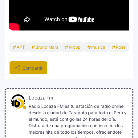
Carín León y Ricky Martin unen fuerzas
10
en una nueva versión de A Medio Vivir
Justin Bieber rompe récord en Coachella
11
APT
Bruno Mars
K-pop
musica
Rose
2026: el artista mejor pagado de la
historia del festival
Compartir
Farándula ::. Isadora, hija de Chayanne,
12
logra su primera nominación a los Latin
Grammy 2025
Locaza fm
Radio Locaza FM es tu estación de radio online
desde la ciudad de Tarapoto para todo el Perú y
el mundo, está contigo las 24 horas del día.
Disfruta de una programación continua con los
mejores hits de todo los tiempos, ofreciéndote