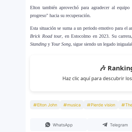
Elton también aprovechó para agradecer al equipo m
Justin Bieber rompe récord en Coach
progreso" hacia su recuperación.
11
historia del festival
Esta situación se suma a un periodo emotivo para el ar
Brick Road tour
, en Estocolmo en 2023. Su carrera
Farándula ::. Isadora, hija de Chaya
12
Standing
y
Your Song
, sigue siendo un legado iniguala
Grammy 2025
🎶 Rankin
Haz clic aquí para descubrir 
Elton John
musica
Pierde vision
The
WhatsApp
Telegram