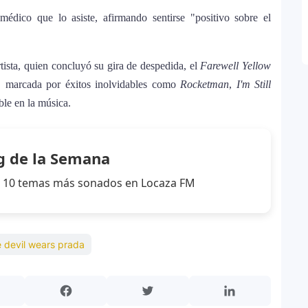
édico que lo asiste, afirmando sentirse "positivo sobre el
ella 2026: el artista mejor pagado de la
tista, quien concluyó su gira de despedida, el
Farewell Yellow
, marcada por éxitos inolvidables como
Rocketman
,
I'm Still
nne, logra su primera nominación a los Latin
ble en la música.
g de la Semana
los 10 temas más sonados en Locaza FM
 devil wears prada