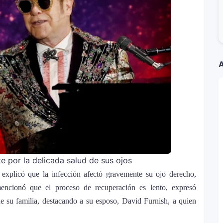
equiem”: una versión oscura y revolucionaria
al
rta”: el álbum urbano más esperado con DJ
A
a Kühne? El cantante aclara su situación
estar solo”
antes de iniciar su gira “DeBÍ TiRAR MáS FOToS
te por la delicada salud de sus ojos
stido en Premios Juventud 2025 con un
 explicó que la infección afectó gravemente su ojo derecho,
ncionó que el proceso de recuperación es lento, expresó
e su familia, destacando a su esposo, David Furnish, a quien
zas en una nueva versión de A Medio Vivir