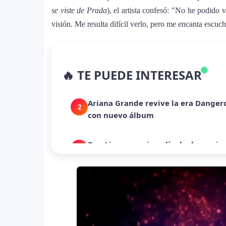
se viste de Prada
), el artista confesó: "No he podido
visión. Me resulta difícil verlo, pero me encanta escuc
La historia secreta de “Te Boté”: c
1
🔥 TE PUEDE INTERESAR
despecho en un himno para Puerto 
Ariana Grande revive la era Danger
2
con nuevo álbum
Dua Lipa anuncia película de su gi
3
humanitaria junto a UNICEF
Michael Jackson y la canción perdid
4
en redes