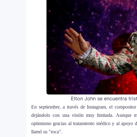
Lady Gaga sorprende con “Mayhem R
5
que marca el cierre de su era music
J Balvin y Ryan Castro lanzan “Ome
6
Snake y Eladio Carrión
¿Cristian Castro terminó con Victori
7
amorosa y confiesa que “no le gusta 
Bad Bunny causa revuelo en México 
8
World Tour”
Elton John se encuentra tris
Maluma se corona como el mejor ve
9
En septiembre, a través de Instagram, el compositor
homenaje a la moda colombiana
dejándolo con una visión muy limitada. Aunque me
optimismo gracias al tratamiento médico y al apoyo d
Carín León y Ricky Martin unen fuer
10
llamó su "roca".