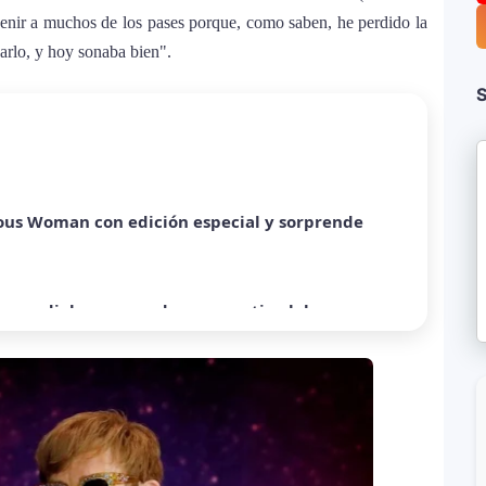
 venir a muchos de los pases porque, como saben, he perdido la
harlo, y hoy sonaba bien".
S
ómo Bad Bunny convirtió una canción de
Rico
ous Woman con edición especial y sorprende
ra mundial y sorprende con emotiva labor
a sobre Palestina que vuelve a generar debate