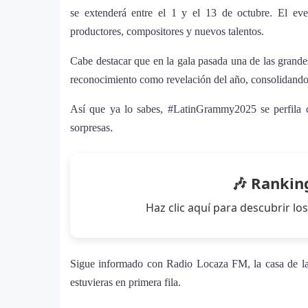
se extenderá entre el 1 y el 13 de octubre. El eve
¿Cristian Castro terminó con Victori
7
productores, compositores y nuevos talentos.
amorosa y confiesa que “no le gusta 
Cabe destacar que en la gala pasada una de las grandes
Bad Bunny causa revuelo en México 
reconocimiento como revelación del año, consolidando 
8
World Tour”
Así que ya lo sabes, #LatinGrammy2025 se perfila c
.
sorpresas
Maluma se corona como el mejor ve
9
homenaje a la moda colombiana
🎶 Rankin
Carín León y Ricky Martin unen fuer
10
Haz clic aquí para descubrir 
Justin Bieber rompe récord en Coach
11
historia del festival
Sigue informado con Radio Locaza FM, la casa de la 
estuvieras en primera fila.
Farándula ::. Isadora, hija de Chaya
12