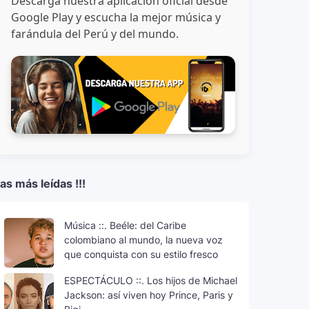
Descarga nuestra aplicación oficial desde
Locaza FM
Música Latina
Noticias De Música
Perú
P
Google Play y escucha la mejor música y
farándula del Perú y del mundo.
as más leídas !!!
Música ::. Beéle: del Caribe
colombiano al mundo, la nueva voz
que conquista con su estilo fresco
ESPECTÁCULO ::. Los hijos de Michael
Jackson: así viven hoy Prince, Paris y