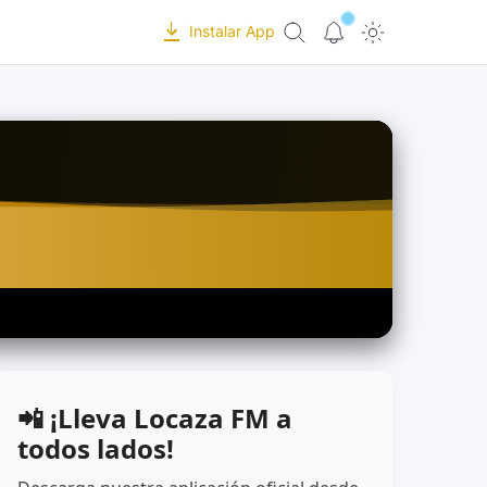
Instalar App
📲 ¡Lleva Locaza FM a
todos lados!