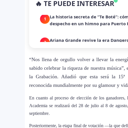
🔥 TE PUEDE INTERESAR
despecho en un himno para Puerto 
Ariana Grande revive la era Danger
2
con nuevo álbum
Dua Lipa anuncia película de su gi
3
humanitaria junto a UNICEF
“Nos llena de orgullo volver a llevar la energ
Michael Jackson y la canción perdid
sabido celebrar la riqueza de nuestra música
4
en redes
la Grabación. Añadió que esta será la 15ª 
reconocida mundialmente por su glamour y vid
Lady Gaga sorprende con “Mayhem R
5
que marca el cierre de su era music
En cuanto al proceso de elección de los ganadores, 
Academia se realizará del 28 de julio al 8 de agosto
J Balvin y Ryan Castro lanzan “Ome
septiembre.
6
Snake y Eladio Carrión
Posteriormente, la etapa final de votación —la que def