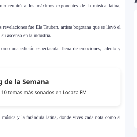
A
nto reunirá a los máximos exponentes de la música latina,
a Kühne? El cantante aclara su situación
estar solo”
 revelaciones fue Ela Taubert, artista bogotana que se llevó el
antes de iniciar su gira “DeBÍ TiRAR MáS FOToS
su ascenso en la industria.
omo una edición espectacular llena de emociones, talento y
stido en Premios Juventud 2025 con un
g de la Semana
zas en una nueva versión de A Medio Vivir
los 10 temas más sonados en Locaza FM
ella 2026: el artista mejor pagado de la
música y la farándula latina, donde vives cada nota como si
nne, logra su primera nominación a los Latin