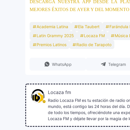
DESCARGA NUESTRA APP DESDE LA PLA
Grammy 2025
MEJORES ÉXITOS DE AYER Y DEL MOMENTO
Academia Latina
Ela Taubert
Farándula 
Latin Grammy 2025
Locaza FM
Música 
Premios Latinos
Radio de Tarapoto
WhatsApp
Telegram
Locaza fm
Radio Locaza FM es tu estación de radio on
mundo, está contigo las 24 horas del día. 
de todo los tiempos, ofreciéndote una exper
Locaza FM y déjate llevar por la magia de l