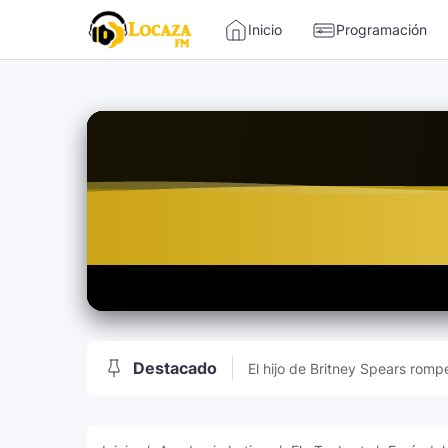
-->
Inicio
Programación
Locaza FM | Radio de Tarapoto 
Destacado
El hijo de Britney Spears rompe
sociales