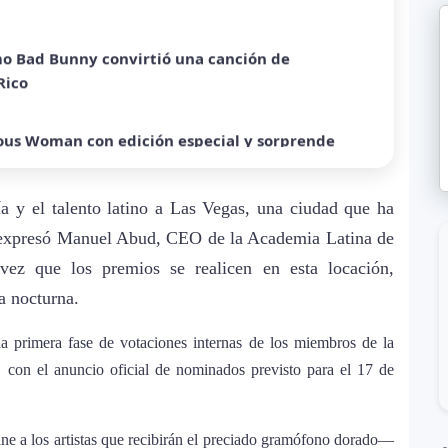
Rico
ous Woman con edición especial y sorprende
ra mundial y sorprende con emotiva labor
ía y el talento latino a Las Vegas, una ciudad que ha
a sobre Palestina que vuelve a generar debate
”, expresó Manuel Abud, CEO de la Academia Latina de
vez que los premios se realicen en esta locación,
a nocturna.
equiem”: una versión oscura y revolucionaria
al
la primera fase de votaciones internas de los miembros de la
, con el anuncio oficial de nominados previsto para el 17 de
rta”: el álbum urbano más esperado con DJ
ine a los artistas que recibirán el preciado gramófono dorado—