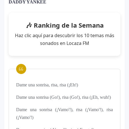
DADDY YANKEE
Carín León y Ricky Martin unen fuerzas
10
en una nueva versión de A Medio Vivir
🎶 Ranking de la Semana
Haz clic aquí para descubrir los 10 temas más
sonados en Locaza FM
Justin Bieber rompe récord en Coachella
11
2026: el artista mejor pagado de la
historia del festival
Farándula ::. Isadora, hija de Chayanne,
12
logra su primera nominación a los Latin
Dame una sonrisa, risa, risa (¡Eh!)
Grammy 2025
Dame una sonrisa (Go!), risa (Go!), risa (¡Eh, wuh!)
Dame una sonrisa (¡Vamo'!), risa (¡Vamo'!), risa
(¡Vamo'!)