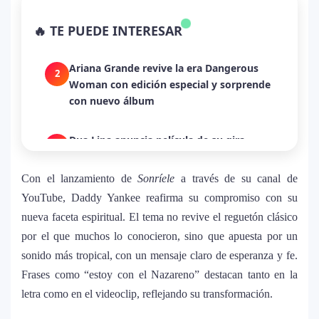
1
Bad Bunny convirtió una canción de
🔥 TE PUEDE INTERESAR
despecho en un himno para Puerto Rico
Ariana Grande revive la era Dangerous
2
Woman con edición especial y sorprende
con nuevo álbum
Dua Lipa anuncia película de su gira
3
mundial y sorprende con emotiva labor
humanitaria junto a UNICEF
Con el lanzamiento de
Sonríele
a través de su canal de
YouTube, Daddy Yankee reafirma su compromiso con su
Michael Jackson y la canción perdida
nueva faceta espiritual. El tema no revive el reguetón clásico
4
sobre Palestina que vuelve a generar
por el que muchos lo conocieron, sino que apuesta por un
debate en redes
sonido más tropical, con un mensaje claro de esperanza y fe.
Frases como “estoy con el Nazareno” destacan tanto en la
Lady Gaga sorprende con “Mayhem
5
letra como en el videoclip, reflejando su transformación.
Requiem”: una versión oscura y
revolucionaria que marca el cierre de su