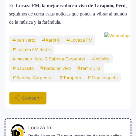
En
Locaza FM, la mejor radio en vivo de Tarapoto, Perú
,
seguimos de cerca estas noticias que ponen a vibrar al mundo
de la música y la farándula.
ben vertz
Karol G
Locaza FM
Locaza FM Radio
mashup Karol G Sabrina Carpenter
música
papasito
Radio en vivo
remix viral
Sabrina Carpenter
Tarapoto
Tropicoqueta
Compartir
Locaza fm
Radio Locaza FM es tu estación de radio online