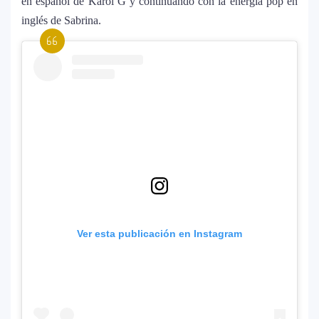
en español de Karol G y continuando con la energía pop en
Kühne? El cantante aclara su situación
inglés de Sabrina.
amorosa y confiesa que “no le gusta
estar solo”
Bad Bunny causa revuelo en México
8
antes de iniciar su gira “DeBÍ TiRAR MáS
FOToS World Tour”
Maluma se corona como el mejor vestido
9
en Premios Juventud 2025 con un
homenaje a la moda colombiana
Carín León y Ricky Martin unen fuerzas
10
Ver esta publicación en Instagram
en una nueva versión de A Medio Vivir
Justin Bieber rompe récord en Coachella
11
2026: el artista mejor pagado de la