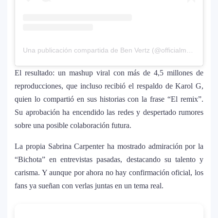
historia del festival
Farándula ::. Isadora, hija de Chayanne,
12
logra su primera nominación a los Latin
Una publicación compartida de Ben Vertz (@officialmashart)
Grammy 2025
El resultado: un mashup viral con más de 4,5 millones de
reproducciones, que incluso recibió el respaldo de Karol G,
quien lo compartió en sus historias con la frase “El remix”.
Su aprobación ha encendido las redes y despertado rumores
sobre una posible colaboración futura.
La propia Sabrina Carpenter ha mostrado admiración por la
“Bichota” en entrevistas pasadas, destacando su talento y
carisma. Y aunque por ahora no hay confirmación oficial, los
fans ya sueñan con verlas juntas en un tema real.