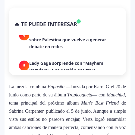
Dua Lipa anuncia película de su gira
3
mundial y sorprende con emotiva labor
humanitaria junto a UNICEF
🔥 TE PUEDE INTERESAR
Michael Jackson y la canción perdida
4
sobre Palestina que vuelve a generar
debate en redes
Lady Gaga sorprende con “Mayhem
5
Requiem”: una versión oscura y
revolucionaria que marca el cierre de su
era musical
La mezcla combina
Papasito
—lanzada por Karol G el 20 de
junio como parte de su álbum
Tropicoqueta
— con
Manchild
,
J Balvin y Ryan Castro lanzan “Omerta”: el
6
tema principal del próximo álbum
Man's Best Friend
de
álbum urbano más esperado con DJ
Sabrina Carpenter, publicado el 5 de junio. Aunque a simple
Snake y Eladio Carrión
vista sus estilos no parecen encajar, Vertz logró ensamblar
ambas canciones de manera perfecta, comenzando con la voz
¿Cristian Castro terminó con Victoria
7