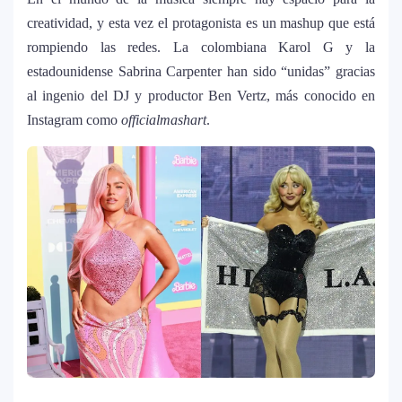
creatividad, y esta vez el protagonista es un mashup que está
rompiendo las redes. La colombiana Karol G y la
estadounidense Sabrina Carpenter han sido “unidas” gracias
al ingenio del DJ y productor Ben Vertz, más conocido en
Instagram como
officialmashart
.
La historia secreta de “Te Boté”: cómo
1
Bad Bunny convirtió una canción de
despecho en un himno para Puerto Rico
Ariana Grande revive la era Dangerous
2
Woman con edición especial y sorprende
con nuevo álbum