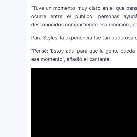
5
que marca el cierre de su era music
“Tuve un momento muy claro en el que pensé:
ocurre entre el público: personas ayud
J Balvin y Ryan Castro lanzan “Ome
desconocidos compartiendo esa emoción”, c
6
Snake y Eladio Carrión
Para Styles, la experiencia fue tan poderosa
¿Cristian Castro terminó con Victori
7
“Pensé: ‘Estoy aquí para que la gente pueda 
amorosa y confiesa que “no le gusta 
ese momento”, añadió el cantante.
Bad Bunny causa revuelo en México 
8
World Tour”
Maluma se corona como el mejor ve
9
homenaje a la moda colombiana
Carín León y Ricky Martin unen fuer
10