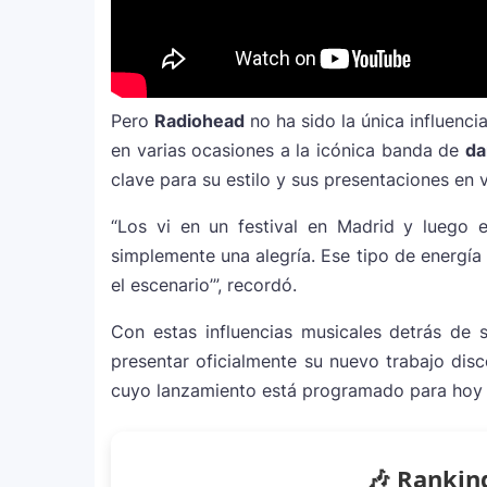
Justin Bieber rompe récord en Coach
11
historia del festival
Pero
Radiohead
no ha sido la única influenci
Farándula ::. Isadora, hija de Chaya
12
en varias ocasiones a la icónica banda de
da
Grammy 2025
clave para su estilo y sus presentaciones en v
“Los vi en un festival en Madrid y luego e
simplemente una alegría. Ese tipo de energía
el escenario’”, recordó.
Con estas influencias musicales detrás de 
presentar oficialmente su nuevo trabajo dis
cuyo lanzamiento está programado para ho
🎶 Rankin