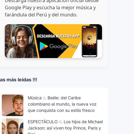
Descarga nuestra aplicación oficial desde
ica pop
noticias música
nuevo álbum Harry Styles
radiohea
Google Play y escucha la mejor música y
farándula del Perú y del mundo.
as más leídas !!!
Música ::. Beéle: del Caribe
colombiano al mundo, la nueva voz
que conquista con su estilo fresco
ESPECTÁCULO ::. Los hijos de Michael
Jackson: así viven hoy Prince, Paris y