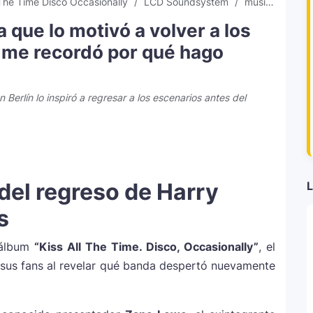
 The Time Disco Occasionally
LCD Soundsystem
música
Mús
a que lo motivó a volver a los
 me recordó por qué hago
Berlín lo inspiró a regresar a los escenarios antes del
del regreso de Harry
L
s
 álbum
“Kiss All The Time. Disco, Occasionally”
, el
sus fans al revelar qué banda despertó nuevamente