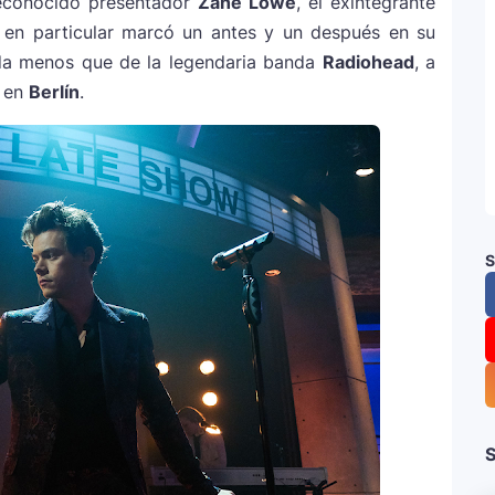
reconocido presentador
Zane Lowe
, el exintegrante
 en particular marcó un antes y un después en su
nada menos que de la legendaria banda
Radiohead
, a
n en
Berlín
.
S
S