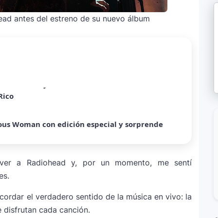
head antes del estreno de su nuevo álbum
ómo Bad Bunny convirtió una canción de
Rico
ous Woman con edición especial y sorprende
ra mundial y sorprende con emotiva labor
a ver a Radiohead y, por un momento, me sentí
a sobre Palestina que vuelve a generar debate
es.
ecordar el verdadero sentido de la música en vivo: la
e disfrutan cada canción.
equiem”: una versión oscura y revolucionaria