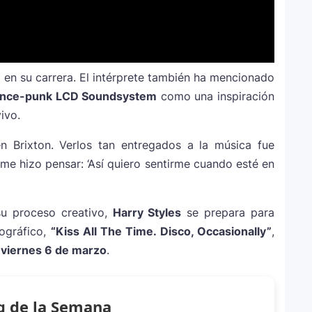
ella 2026: el artista mejor pagado de la
a en su carrera. El intérprete también ha mencionado
nne, logra su primera nominación a los Latin
nce-punk LCD Soundsystem
como una inspiración
ivo.
n Brixton. Verlos tan entregados a la música fue
 me hizo pensar: ‘Así quiero sentirme cuando esté en
su proceso creativo,
Harry Styles
se prepara para
cográfico,
“Kiss All The Time. Disco, Occasionally”
,
y
viernes 6 de marzo
.
g de la Semana