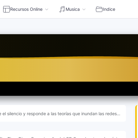
Recursos Online
Musica
Indice
en vivo | Escuchar radio online Perú
 el silencio y responde a las teorías que inundan las redes