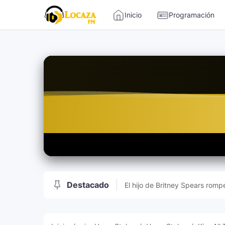
-->
Inicio
Programación
Locaza FM | Radio de Tarapoto 
Destacado
El hijo de Britney Spears rompe
sociales