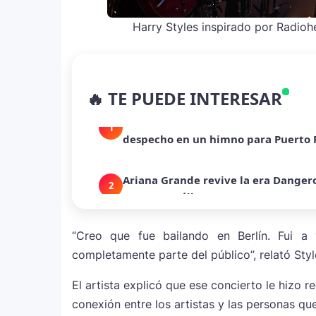
Harry Styles inspirado por Radio
La historia secreta de “Te Boté”: c
1
🔥 TE PUEDE INTERESAR
despecho en un himno para Puerto 
Ariana Grande revive la era Danger
2
con nuevo álbum
Dua Lipa anuncia película de su gi
3
humanitaria junto a UNICEF
“Creo que fue bailando en Berlín. Fui 
Michael Jackson y la canción perdid
completamente parte del público”, relató Styl
4
en redes
El artista explicó que ese concierto le hizo r
conexión entre los artistas y las personas qu
Lady Gaga sorprende con “Mayhem R