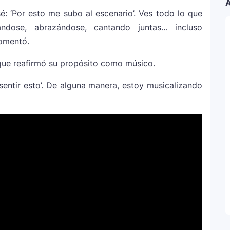
A
al
 ‘Por esto me subo al escenario’. Ves todo lo que
ándose, abrazándose, cantando juntas… incluso
rta”: el álbum urbano más esperado con DJ
omentó.
 que reafirmó su propósito como músico.
a Kühne? El cantante aclara su situación
sentir esto’. De alguna manera, estoy musicalizando
estar solo”
antes de iniciar su gira “DeBÍ TiRAR MáS FOToS
stido en Premios Juventud 2025 con un
zas en una nueva versión de A Medio Vivir