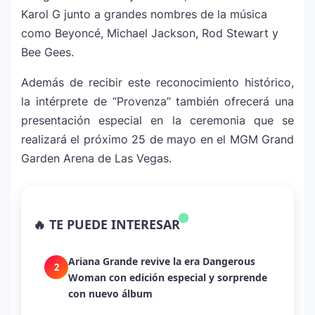
Karol G junto a grandes nombres de la música
como
Beyoncé
,
Michael Jackson
,
Rod Stewart
y
Bee Gees
.
Además de recibir este reconocimiento histórico,
la intérprete de “Provenza” también ofrecerá una
presentación especial en la ceremonia que se
realizará el próximo 25 de mayo en el MGM Grand
Garden Arena de Las Vegas.
La historia secreta de “Te Boté”: cómo
1
Bad Bunny convirtió una canción de
🔥 TE PUEDE INTERESAR
despecho en un himno para Puerto Rico
Ariana Grande revive la era Dangerous
2
Woman con edición especial y sorprende
con nuevo álbum