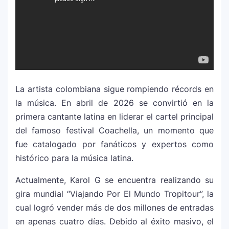
¿Cristian Castro terminó con Victoria
7
Kühne? El cantante aclara su situación
amorosa y confiesa que “no le gusta
estar solo”
Bad Bunny causa revuelo en México
8
antes de iniciar su gira “DeBÍ TiRAR MáS
La artista colombiana sigue rompiendo récords en
FOToS World Tour”
la música. En abril de 2026 se convirtió en la
primera cantante latina en liderar el cartel principal
Maluma se corona como el mejor vestido
9
en Premios Juventud 2025 con un
del famoso festival
Coachella
, un momento que
homenaje a la moda colombiana
fue catalogado por fanáticos y expertos como
histórico para la música latina.
Carín León y Ricky Martin unen fuerzas
10
Actualmente, Karol G se encuentra realizando su
en una nueva versión de A Medio Vivir
gira mundial “Viajando Por El Mundo Tropitour”, la
cual logró vender más de dos millones de entradas
Justin Bieber rompe récord en Coachella
en apenas cuatro días. Debido al éxito masivo, el
11