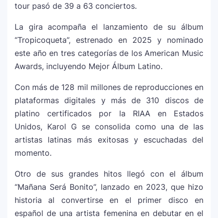
2026: el artista mejor pagado de la
tour pasó de 39 a 63 conciertos.
historia del festival
La gira acompaña el lanzamiento de su álbum
“Tropicoqueta”, estrenado en 2025 y nominado
Farándula ::. Isadora, hija de Chayanne,
12
logra su primera nominación a los Latin
este año en tres categorías de los American Music
Grammy 2025
Awards, incluyendo Mejor Álbum Latino.
Con más de 128 mil millones de reproducciones en
plataformas digitales y más de 310 discos de
platino certificados por la RIAA en Estados
Unidos, Karol G se consolida como una de las
artistas latinas más exitosas y escuchadas del
momento.
Otro de sus grandes hitos llegó con el álbum
“Mañana Será Bonito”, lanzado en 2023, que hizo
historia al convertirse en el primer disco en
español de una artista femenina en debutar en el