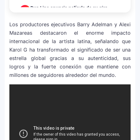
Dua Lipa anuncia película de su gira
3
mundial y sorprende con emotiva labor
humanitaria junto a UNICEF
Los productores ejecutivos Barry Adelman y Alexi
Mazareas destacaron el enorme impacto
Michael Jackson y la canción perdida
internacional de la artista latina, señalando que
4
sobre Palestina que vuelve a generar
Karol G ha transformado el significado de ser una
debate en redes
estrella global gracias a su autenticidad, sus
logros y la fuerte conexión que mantiene con
Lady Gaga sorprende con “Mayhem
5
millones de seguidores alrededor del mundo.
Requiem”: una versión oscura y
revolucionaria que marca el cierre de su
era musical
J Balvin y Ryan Castro lanzan “Omerta”: el
6
álbum urbano más esperado con DJ
Snake y Eladio Carrión