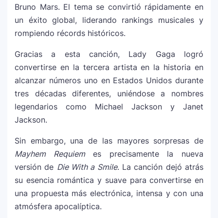
en una nueva versión de A Medio Vivir
Bruno Mars
. El tema se convirtió rápidamente en
un éxito global, liderando rankings musicales y
rompiendo récords históricos.
Justin Bieber rompe récord en Coachella
11
2026: el artista mejor pagado de la
Gracias a esta canción, Lady Gaga logró
historia del festival
convertirse en la tercera artista en la historia en
alcanzar números uno en Estados Unidos durante
Farándula ::. Isadora, hija de Chayanne,
12
tres décadas diferentes, uniéndose a nombres
logra su primera nominación a los Latin
legendarios como
Michael Jackson
y
Janet
Grammy 2025
Jackson
.
Sin embargo, una de las mayores sorpresas de
Mayhem Requiem
es precisamente la nueva
versión de
Die With a Smile
. La canción dejó atrás
su esencia romántica y suave para convertirse en
una propuesta más electrónica, intensa y con una
atmósfera apocalíptica.