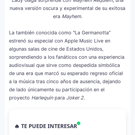
Lady Gaga sorprende con
Mayhem Requiem
, una
nueva versión oscura y experimental de su exitosa
era
Mayhem
.
La también conocida como "La Germanotta"
estrenó su especial con Apple Music Live en
algunas salas de cine de Estados Unidos,
sorprendiendo a los fanáticos con una experiencia
audiovisual que sirve como despedida simbólica
de una era que marcó su esperado regreso oficial
a la música tras cinco años de ausencia, dejando
de lado únicamente su participación en el
proyecto
Harlequin
para
Joker 2
.
La historia secreta de “Te Boté”: cómo
1
Bad Bunny convirtió una canción de
🔥 TE PUEDE INTERESAR
despecho en un himno para Puerto Rico