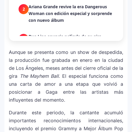
Ariana Grande revive la era Dangerous
2
Woman con edición especial y sorprende
con nuevo álbum
Dua Lipa anuncia película de su gira
3
mundial y sorprende con emotiva labor
humanitaria junto a UNICEF
Aunque se presenta como un show de despedida,
la producción fue grabada en enero en la ciudad
Michael Jackson y la canción perdida
de Los Ángeles, meses antes del cierre oficial de la
4
sobre Palestina que vuelve a generar
gira
The Mayhem Ball
. El especial funciona como
debate en redes
una carta de amor a una etapa que volvió a
posicionar a Gaga entre las artistas más
Lady Gaga sorprende con “Mayhem
5
influyentes del momento.
Requiem”: una versión oscura y
revolucionaria que marca el cierre de su
Durante este periodo, la cantante acumuló
era musical
importantes reconocimientos internacionales,
incluyendo el premio Grammy a Mejor Álbum Pop