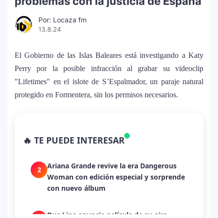
problemas con la justicia de España
Por: Locaza fm
13.8.24
El Gobierno de las Islas Baleares está investigando a Katy
Perry por la posible infracción al grabar su videoclip
"Lifetimes" en el islote de S’Espalmador, un paraje natural
protegido en Formentera, sin los permisos necesarios.
La historia secreta de “Te Boté”: cómo
1
Bad Bunny convirtió una canción de
🔥 TE PUEDE INTERESAR
despecho en un himno para Puerto Rico
Ariana Grande revive la era Dangerous
2
Woman con edición especial y sorprende
con nuevo álbum
Dua Lipa anuncia película de su gira