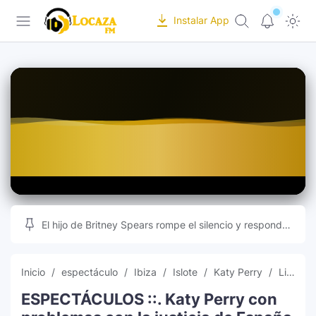
-->
Instalar App
Locaza FM | Radio de Tarapoto en vivo |
Inicio
Programación
Recursos Online
Musica
Editor de Fotos
Indice
Subir Fotos Online
Ranking Musical
Videos Musicales
El hijo de Britney Spears rompe el silencio y responde
a las teorías que inundan las redes sociales
Radios Online
Inicio
espectáculo
Ibiza
Islote
Katy Perry
Lifetimes
ESPECTÁCULOS ::. Katy Perry con