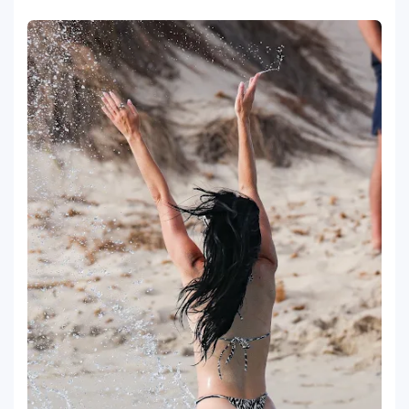
amorosa y confiesa que “no le gusta
estar solo”
Bad Bunny causa revuelo en México
8
antes de iniciar su gira “DeBÍ TiRAR MáS
FOToS World Tour”
Maluma se corona como el mejor vestido
9
en Premios Juventud 2025 con un
homenaje a la moda colombiana
Carín León y Ricky Martin unen fuerzas
10
en una nueva versión de A Medio Vivir
Justin Bieber rompe récord en Coachella
11
2026: el artista mejor pagado de la
historia del festival