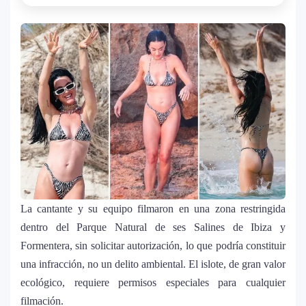
3
mundial y sorprende con emotiva labor
humanitaria junto a UNICEF
Michael Jackson y la canción perdida
4
sobre Palestina que vuelve a generar
debate en redes
Lady Gaga sorprende con “Mayhem
5
Requiem”: una versión oscura y
revolucionaria que marca el cierre de su
era musical
La cantante y su equipo filmaron en una zona restringida
J Balvin y Ryan Castro lanzan “Omerta”: el
6
dentro del Parque Natural de ses Salines de Ibiza y
álbum urbano más esperado con DJ
Formentera, sin solicitar autorización, lo que podría constituir
Snake y Eladio Carrión
una infracción, no un delito ambiental. El islote, de gran valor
ecológico, requiere permisos especiales para cualquier
¿Cristian Castro terminó con Victoria
7
filmación.
Kühne? El cantante aclara su situación