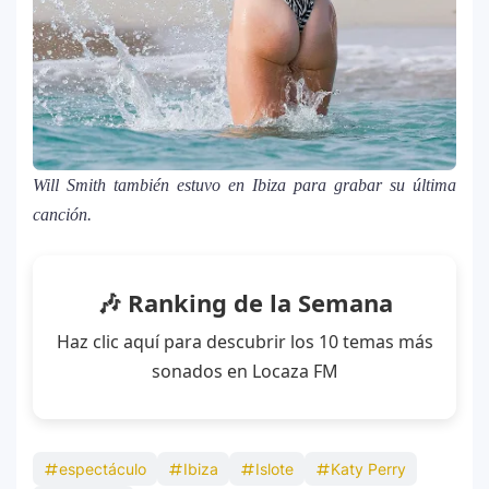
Farándula ::. Isadora, hija de Chayanne,
12
logra su primera nominación a los Latin
Grammy 2025
Will Smith también estuvo en Ibiza para grabar su última
canción.
🎶 Ranking de la Semana
Haz clic aquí para descubrir los 10 temas más
sonados en Locaza FM
espectáculo
Ibiza
Islote
Katy Perry