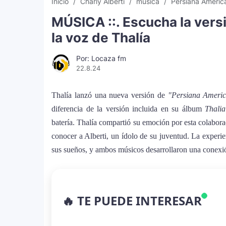
Inicio
Charly Alberti
música
Persiana Ameri
MÚSICA ::. Escucha la vers
la voz de Thalía
Por: Locaza fm
22.8.24
Thalía lanzó una nueva versión de
"Persiana Ameri
diferencia de la versión incluida en su álbum
Thalia
batería. Thalía compartió su emoción por esta colabor
conocer a Alberti, un ídolo de su juventud. La experien
sus sueños, y ambos músicos desarrollaron una conexió
La historia secreta de “Te Boté”: c
1
🔥 TE PUEDE INTERESAR
despecho en un himno para Puerto 