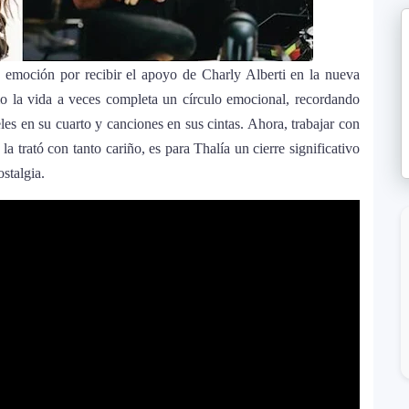
antes de iniciar su gira “DeBÍ TiRAR MáS FOToS
a emoción por recibir el apoyo de Charly Alberti en la nueva
o la vida a veces completa un círculo emocional, recordando
stido en Premios Juventud 2025 con un
es en su cuarto y canciones en sus cintas. Ahora, trabajar con
a trató con tanto cariño, es para Thalía un cierre significativo
stalgia.
zas en una nueva versión de A Medio Vivir
ella 2026: el artista mejor pagado de la
nne, logra su primera nominación a los Latin