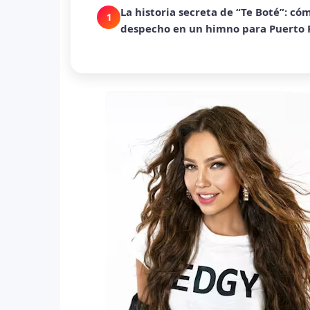
Ariana Grande revive la era Danger
2
con nuevo álbum
Dua Lipa anuncia película de su gi
3
humanitaria junto a UNICEF
Michael Jackson y la canción perdid
4
en redes
Lady Gaga sorprende con “Mayhem R
5
que marca el cierre de su era music
J Balvin y Ryan Castro lanzan “Ome
6
Snake y Eladio Carrión
¿Cristian Castro terminó con Victori
7
amorosa y confiesa que “no le gusta 