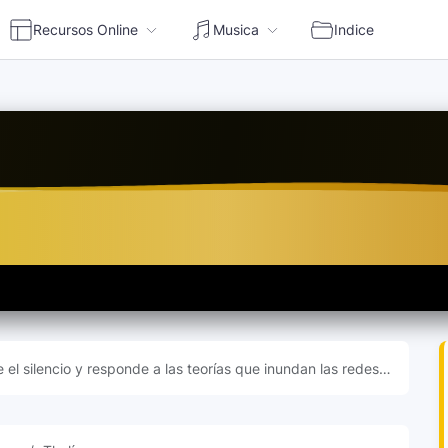
Recursos Online
Musica
Indice
en vivo | Escuchar radio online Perú
 el silencio y responde a las teorías que inundan las redes