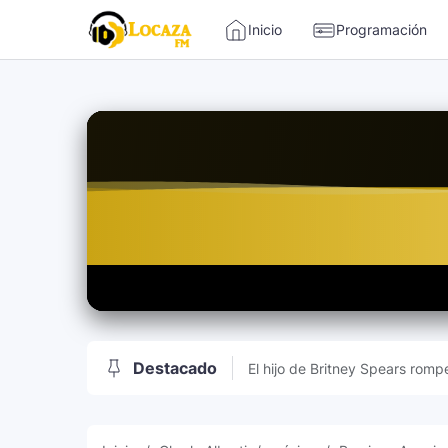
-->
Inicio
Programación
Locaza FM | Radio de Tarapoto 
Destacado
El hijo de Britney Spears rompe
sociales