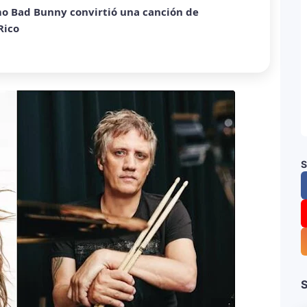
ous Woman con edición especial y sorprende
ra mundial y sorprende con emotiva labor
a sobre Palestina que vuelve a generar debate
S
equiem”: una versión oscura y revolucionaria
al
rta”: el álbum urbano más esperado con DJ
S
a Kühne? El cantante aclara su situación
estar solo”