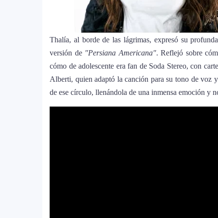
Bad Bunny causa revuelo en México 
8
World Tour”
Thalía, al borde de las lágrimas, expresó su profund
versión de
"Persiana Americana"
. Reflejó sobre cóm
Maluma se corona como el mejor ve
cómo de adolescente era fan de Soda Stereo, con cartel
9
homenaje a la moda colombiana
Alberti, quien adaptó la canción para su tono de voz y l
de ese círculo, llenándola de una inmensa emoción y no
Carín León y Ricky Martin unen fuer
10
Justin Bieber rompe récord en Coach
11
historia del festival
Farándula ::. Isadora, hija de Chaya
12
Grammy 2025