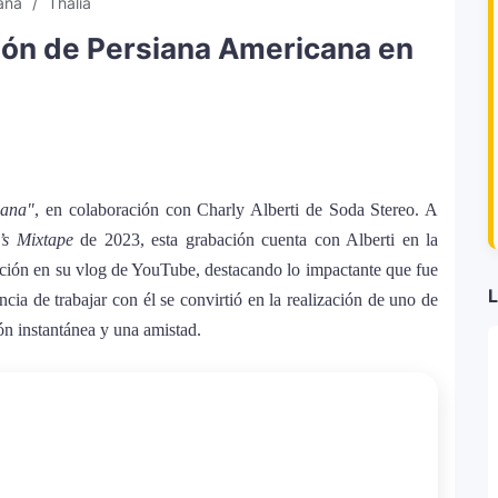
cana
Thalía
ión de Persiana Americana en
cana"
, en colaboración con Charly Alberti de Soda Stereo. A
’s Mixtape
de 2023, esta grabación cuenta con Alberti en la
ación en su vlog de YouTube, destacando lo impactante que fue
L
cia de trabajar con él se convirtió en la realización de uno de
n instantánea y una amistad.
ómo Bad Bunny convirtió una canción de
Rico