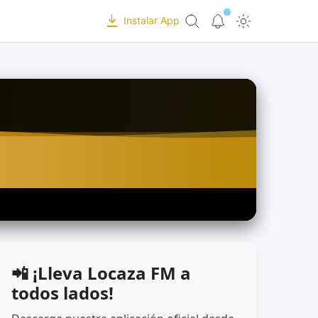
Instalar App
📲 ¡Lleva Locaza FM a
todos lados!