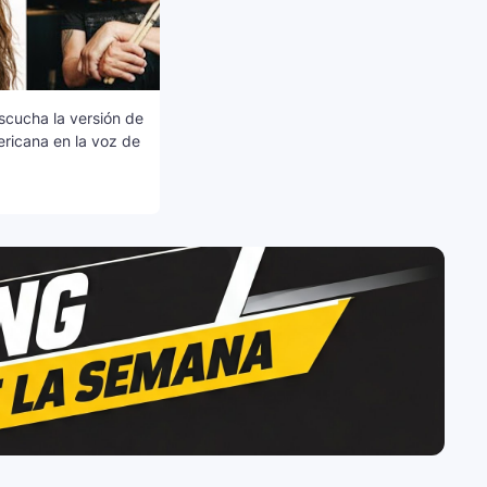
scucha la versión de
ricana en la voz de