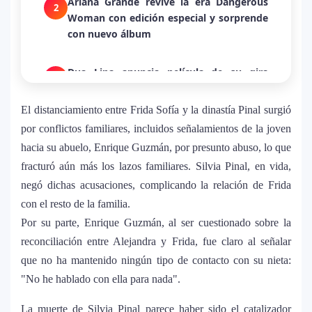
Ariana Grande revive la era Dangerous
2
Woman con edición especial y sorprende
con nuevo álbum
Dua Lipa anuncia película de su gira
3
mundial y sorprende con emotiva labor
humanitaria junto a UNICEF
El distanciamiento entre Frida Sofía y la dinastía Pinal surgió
por conflictos familiares, incluidos señalamientos de la joven
Michael Jackson y la canción perdida
hacia su abuelo, Enrique Guzmán, por presunto abuso, lo que
4
sobre Palestina que vuelve a generar
fracturó aún más los lazos familiares. Silvia Pinal, en vida,
debate en redes
negó dichas acusaciones, complicando la relación de Frida
con el resto de la familia.
Lady Gaga sorprende con “Mayhem
5
Por su parte, Enrique Guzmán, al ser cuestionado sobre la
Requiem”: una versión oscura y
reconciliación entre Alejandra y Frida, fue claro al señalar
revolucionaria que marca el cierre de su
que no ha mantenido ningún tipo de contacto con su nieta:
era musical
"No he hablado con ella para nada".
J Balvin y Ryan Castro lanzan “Omerta”: el
6
La muerte de Silvia Pinal parece haber sido el catalizador