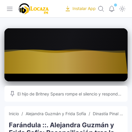
-->
Instalar App
Locaza FM | Radio de Tarapoto en vivo |
Inicio
Programación
Recursos Online
Musica
Editor de Fotos
Indice
Subir Fotos Online
Ranking Musical
Videos Musicales
El hijo de Britney Spears rompe el silencio y responde
a las teorías que inundan las redes sociales
Radios Online
Inicio
Alejandra Guzmán y Frida Sofía
Dinastía Pinal conflicto
Farándula ::. Alejandra Guzmán y