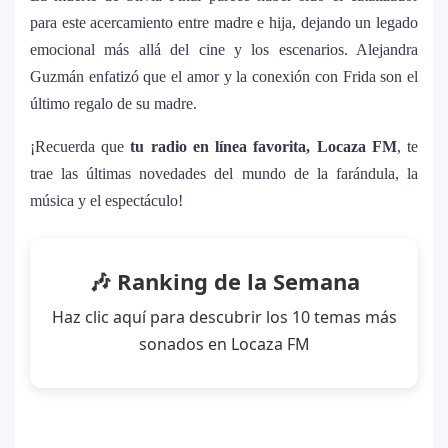
álbum urbano más esperado con DJ
para este acercamiento entre madre e hija, dejando un legado
Snake y Eladio Carrión
emocional más allá del cine y los escenarios. Alejandra
Guzmán enfatizó que el amor y la conexión con Frida son el
¿Cristian Castro terminó con Victoria
7
último regalo de su madre.
Kühne? El cantante aclara su situación
amorosa y confiesa que “no le gusta
¡Recuerda que
tu radio en línea favorita, Locaza FM
, te
estar solo”
trae las últimas novedades del mundo de la farándula, la
música y el espectáculo!
Bad Bunny causa revuelo en México
8
antes de iniciar su gira “DeBÍ TiRAR MáS
FOToS World Tour”
🎶 Ranking de la Semana
Maluma se corona como el mejor vestido
Haz clic aquí para descubrir los 10 temas más
9
en Premios Juventud 2025 con un
sonados en Locaza FM
homenaje a la moda colombiana
Carín León y Ricky Martin unen fuerzas
10
en una nueva versión de A Medio Vivir