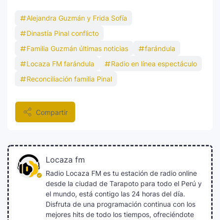
Alejandra Guzmán y Frida Sofía
Justin Bieber rompe récord en Coachella
Dinastía Pinal conflicto
11
2026: el artista mejor pagado de la
Familia Guzmán últimas noticias
farándula
historia del festival
Locaza FM farándula
Radio en línea espectáculo
Reconciliación familia Pinal
Farándula ::. Isadora, hija de Chayanne,
12
logra su primera nominación a los Latin
Grammy 2025
Compartir
Locaza fm
Radio Locaza FM es tu estación de radio online
desde la ciudad de Tarapoto para todo el Perú y
el mundo, está contigo las 24 horas del día.
Disfruta de una programación continua con los
mejores hits de todo los tiempos, ofreciéndote