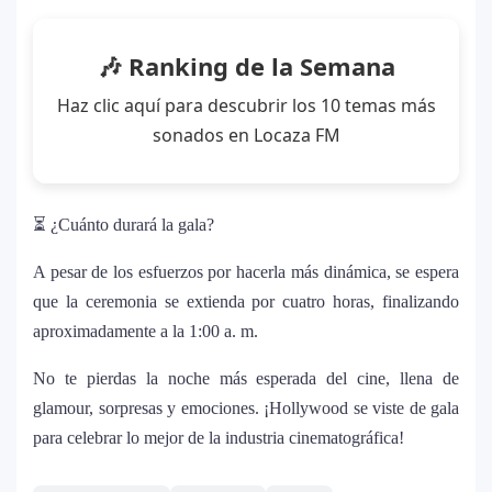
Farándula ::. Isadora, hija de Chayanne,
12
logra su primera nominación a los Latin
🎶 Ranking de la Semana
Grammy 2025
Haz clic aquí para descubrir los 10 temas más
sonados en Locaza FM
⏳ ¿Cuánto durará la gala?
A pesar de los esfuerzos por hacerla más dinámica, se espera
que la ceremonia se extienda por cuatro horas, finalizando
aproximadamente a la 1:00 a. m.
No te pierdas la noche más esperada del cine, llena de
glamour, sorpresas y emociones. ¡Hollywood se viste de gala
para celebrar lo mejor de la industria cinematográfica!