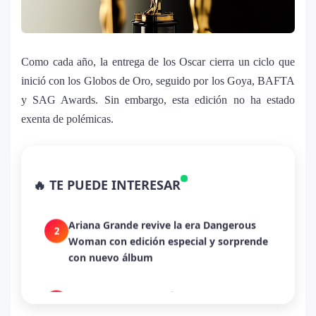
Como cada año, la entrega de los Oscar cierra un ciclo que
inició con los Globos de Oro, seguido por los Goya, BAFTA
y SAG Awards. Sin embargo, esta edición no ha estado
exenta de polémicas.
La historia secreta de “Te Boté”: cómo
1
Bad Bunny convirtió una canción de
🔥 TE PUEDE INTERESAR
despecho en un himno para Puerto Rico
Ariana Grande revive la era Dangerous
2
Woman con edición especial y sorprende
con nuevo álbum
Dua Lipa anuncia película de su gira
3
mundial y sorprende con emotiva labor