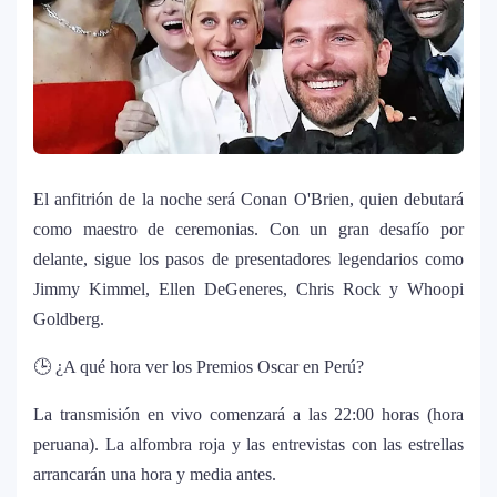
estar solo”
Bad Bunny causa revuelo en México
8
antes de iniciar su gira “DeBÍ TiRAR MáS
FOToS World Tour”
Maluma se corona como el mejor vestido
9
El anfitrión de la noche será Conan O'Brien, quien debutará
en Premios Juventud 2025 con un
como maestro de ceremonias. Con un gran desafío por
homenaje a la moda colombiana
delante, sigue los pasos de presentadores legendarios como
Jimmy Kimmel, Ellen DeGeneres, Chris Rock y Whoopi
Carín León y Ricky Martin unen fuerzas
10
Goldberg.
en una nueva versión de A Medio Vivir
🕒 ¿A qué hora ver los Premios Oscar en Perú?
Justin Bieber rompe récord en Coachella
La transmisión en vivo comenzará a las 22:00 horas (hora
11
2026: el artista mejor pagado de la
peruana). La alfombra roja y las entrevistas con las estrellas
historia del festival
arrancarán una hora y media antes.