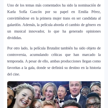
humanitaria junto a UNICEF
Uno de los temas más comentados ha sido la nominación de
Karla Sofía Gascón por su papel en Emilia Pérez,
Michael Jackson y la canción perdida
convirtiéndose en la primera mujer trans en ser candidata al
4
sobre Palestina que vuelve a generar
galardón. Además, la película aborda el cambio de género en
debate en redes
un musical innovador, lo que ha generado opiniones
divididas.
Lady Gaga sorprende con “Mayhem
5
Requiem”: una versión oscura y
Por otro lado, la película Brutalist también ha sido objeto de
revolucionaria que marca el cierre de su
controversia, acumulando críticas que han marcado la
era musical
temporada. A pesar de ello, ambas producciones llegan como
favoritas a la gala, donde se definirá su destino en la historia
J Balvin y Ryan Castro lanzan “Omerta”: el
6
del cine.
álbum urbano más esperado con DJ
Snake y Eladio Carrión
¿Cristian Castro terminó con Victoria
7
Kühne? El cantante aclara su situación
amorosa y confiesa que “no le gusta