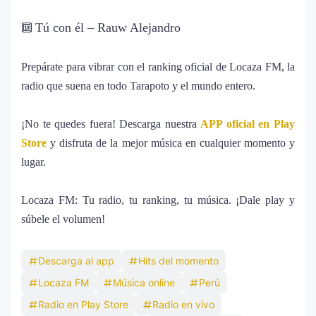
Carín León y Ricky Martin unen fuerzas
Tú con él – Rauw Alejandro
🔟
10
en una nueva versión de A Medio Vivir
Prepárate para vibrar con el ranking oficial de Locaza FM, la
radio que suena en todo Tarapoto y el mundo entero.
Justin Bieber rompe récord en Coachella
11
2026: el artista mejor pagado de la
¡No te quedes fuera! Descarga nuestra
APP oficial en Play
historia del festival
Store
y disfruta de la mejor música en cualquier momento y
lugar.
Farándula ::. Isadora, hija de Chayanne,
12
logra su primera nominación a los Latin
Locaza FM: Tu radio, tu ranking, tu música. ¡Dale play y
Grammy 2025
súbele el volumen!
Descarga al app
Hits del momento
Locaza FM
Música online
Perú
Radio en Play Store
Radio en vivo