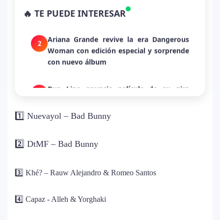
Bad Bunny convirtió una canción de
🔥 TE PUEDE INTERESAR
despecho en un himno para Puerto Rico
Ariana Grande revive la era Dangerous
2
Woman con edición especial y sorprende
con nuevo álbum
Dua Lipa anuncia película de su gira
3
mundial y sorprende con emotiva labor
humanitaria junto a UNICEF
1️⃣
Nuevayol – Bad Bunny
Michael Jackson y la canción perdida
4
2️⃣
DtMF – Bad Bunny
sobre Palestina que vuelve a generar
debate en redes
3️⃣ Khé? – Rauw Alejandro & Romeo Santos
Lady Gaga sorprende con “Mayhem
5
Requiem”: una versión oscura y
4️⃣ Capaz - Alleh & Yorghaki
revolucionaria que marca el cierre de su