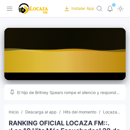
-->
Instalar App
Locaza FM | Radio de Tarapoto en vivo |
Inicio
Programación
Recursos Online
Musica
Editor de Fotos
Indice
Subir Fotos Online
Ranking Musical
Videos Musicales
El hijo de Britney Spears rompe el silencio y responde
a las teorías que inundan las redes sociales
Radios Online
Inicio
Descarga al app
Hits del momento
Locaza FM
RANKING OFICIAL LOCAZA FM::.