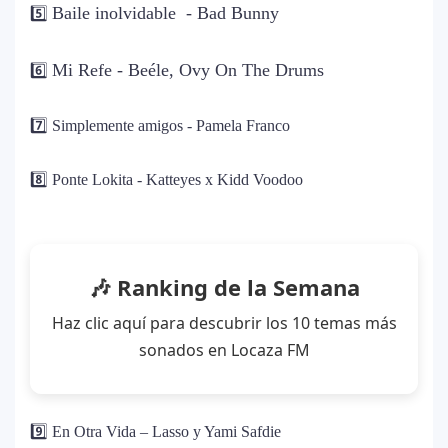
era musical
Baile inolvidable - Bad Bunny
5️⃣
J Balvin y Ryan Castro lanzan “Omerta”: el
6
Mi Refe - Beéle, Ovy On The Drums
6️⃣
álbum urbano más esperado con DJ
Snake y Eladio Carrión
7️⃣ Simplemente amigos - Pamela Franco
¿Cristian Castro terminó con Victoria
7
8️⃣ Ponte Lokita -
Katteyes x Kidd Voodoo
Kühne? El cantante aclara su situación
amorosa y confiesa que “no le gusta
estar solo”
🎶 Ranking de la Semana
Bad Bunny causa revuelo en México
8
antes de iniciar su gira “DeBÍ TiRAR MáS
Haz clic aquí para descubrir los 10 temas más
FOToS World Tour”
sonados en Locaza FM
Maluma se corona como el mejor vestido
9
en Premios Juventud 2025 con un
homenaje a la moda colombiana
9️⃣ En Otra Vida – Lasso y Yami Safdie