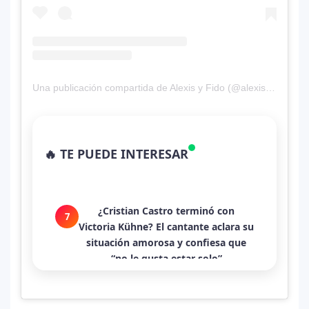
generar debate en redes
Lady Gaga sorprende con “Mayhem
5
Requiem”: una versión oscura y
revolucionaria que marca el cierre
de su era musical
Una publicación compartida de Alexis y Fido (@alexisyfido)
J Balvin y Ryan Castro lanzan
6
“Omerta”: el álbum urbano más
🔥 TE PUEDE INTERESAR
esperado con DJ Snake y Eladio
Carrión
¿Cristian Castro terminó con
7
Victoria Kühne? El cantante aclara su
situación amorosa y confiesa que
“no le gusta estar solo”
Bad Bunny causa revuelo en México
8