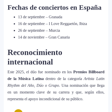
antes de iniciar su gira “DeBÍ TiRAR
Fechas de conciertos en España
MáS FOToS World Tour”
13 de septiembre
– Granada
Maluma se corona como el mejor
9
16 de septiembre
– I Love Reggaetón, Ibiza
vestido en Premios Juventud 2025
26 de septiembre
– Murcia
con un homenaje a la moda
14 de noviembre
– Gran Canaria
colombiana
Reconocimiento
Carín León y Ricky Martin unen
10
fuerzas en una nueva versión de A
internacional
Medio Vivir
Este 2025, el dúo fue nominado en los
Premios Billboard
Justin Bieber rompe récord en
de la Música Latina
dentro de la categoría
Artista Latin
11
Coachella 2026: el artista mejor
Rhythm del Año, Dúo o Grupo
. Una nominación que llega
pagado de la historia del festival
en un momento clave de su carrera y que, según ellos,
representa el apoyo incondicional de su público.
Farándula ::. Isadora, hija de
12
Chayanne, logra su primera