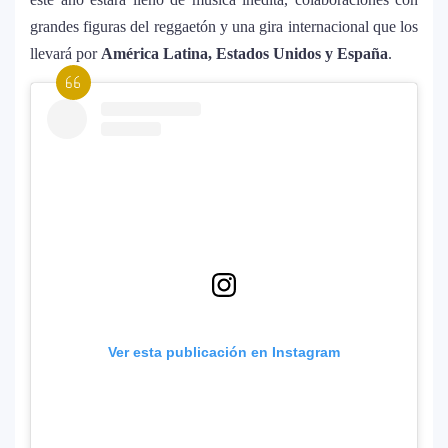
grandes figuras del reggaetón y una gira internacional que los
llevará por
América Latina, Estados Unidos y España
.
La historia secreta de “Te Boté”:
1
cómo Bad Bunny convirtió una
canción de despecho en un himno
para Puerto Rico
Ariana Grande revive la era
2
Dangerous Woman con edición
especial y sorprende con nuevo
álbum
Dua Lipa anuncia película de su gira
3
mundial y sorprende con emotiva
labor humanitaria junto a UNICEF
Ver esta publicación en Instagram
Michael Jackson y la canción perdida
4
sobre Palestina que vuelve a